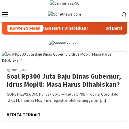
Loncat
ke
Menu
konten
Mobile
ur, Idrus Mopili: Masa Harus Dihabiskan?
Konten Spesial
Sri Darsiyanti 
Agustus 8, 2026
Soal Rp300 Juta Baju Dinas Gubernur,
Idrus Mopili: Masa Harus Dihabiskan?
GONETNEWS.COM, Puncak Botu — Ketua DPRD Provinsi Gorontalo
Idrus M. Thomas Mopili menegaskan alokasi anggaran […]
BERITA TERKAIT