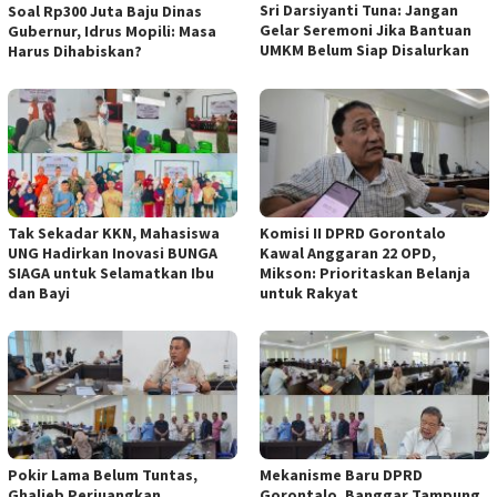
Sri Darsiyanti Tuna: Jangan
Soal Rp300 Juta Baju Dinas
Gelar Seremoni Jika Bantuan
Gubernur, Idrus Mopili: Masa
UMKM Belum Siap Disalurkan
Harus Dihabiskan?
Tak Sekadar KKN, Mahasiswa
Komisi II DPRD Gorontalo
UNG Hadirkan Inovasi BUNGA
Kawal Anggaran 22 OPD,
SIAGA untuk Selamatkan Ibu
Mikson: Prioritaskan Belanja
dan Bayi
untuk Rakyat
Pokir Lama Belum Tuntas,
Mekanisme Baru DPRD
Ghalieb Perjuangkan
Gorontalo, Banggar Tampung