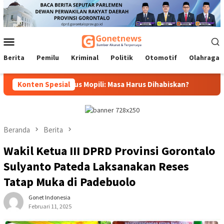
Loncat
ke
konten
Menu
Mobile
Berita
Pemilu
Kriminal
Politik
Otomotif
Olahraga
ernur, Idrus Mopili: Masa Harus Dihabiskan?
Konten Spesial
Sri Darsiyan
Beranda
Berita
Wakil Ketua III DPRD Provinsi Gorontalo
Sulyanto Pateda Laksanakan Reses
Tatap Muka di Padebuolo
Gonet Indonesia
Februari 11, 2025