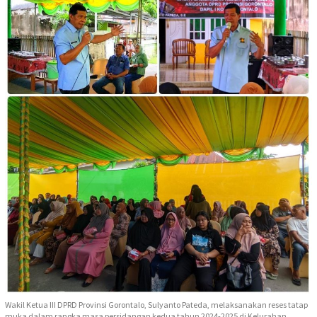
Wakil Ketua III DPRD Provinsi Gorontalo, Sulyanto Pateda, melaksanakan reses tatap
muka dalam rangka masa persidangan kedua tahun 2024-2025 di Kelurahan