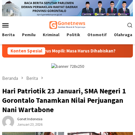
Loncat
ke
konten
Menu
Mobile
Berita
Pemilu
Kriminal
Politik
Otomotif
Olahraga
ubernur, Idrus Mopili: Masa Harus Dihabiskan?
Konten Spesial
Sri Darsiya
Beranda
Berita
Hari Patriotik 23 Januari, SMA Negeri 1
Gorontalo Tanamkan Nilai Perjuangan
Nani Wartabone
Gonet Indonesia
Januari 23, 2026