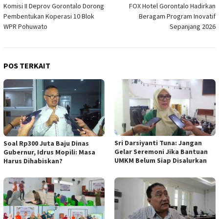
Komisi II Deprov Gorontalo Dorong
FOX Hotel Gorontalo Hadirkan
pos
Pembentukan Koperasi 10 Blok
Beragam Program Inovatif
WPR Pohuwato
Sepanjang 2026
POS TERKAIT
Sri Darsiyanti Tuna: Jangan
Soal Rp300 Juta Baju Dinas
Gelar Seremoni Jika Bantuan
Gubernur, Idrus Mopili: Masa
UMKM Belum Siap Disalurkan
Harus Dihabiskan?