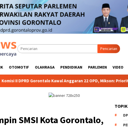
Pencarian
IK
OTOMOTIF
OLAHRAGA
PENDIDIKAN
PARLEMEN
VIDEO
rontalo Kawal Anggaran 22 OPD, Mikson: Prioritaskan Belanja unt
TOPIK
DP
mpin SMSI Kota Gorontalo,
PE