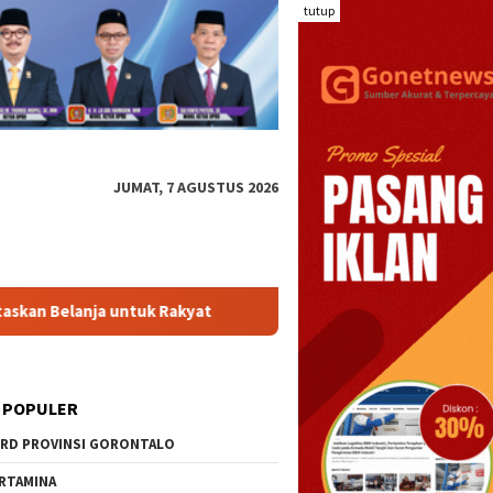
tutup
JUMAT, 7 AGUSTUS 2026
uk Rakyat
Pokir Lama Belum Tuntas, Ghalieb Perjuangkan 
 POPULER
RD PROVINSI GORONTALO
RTAMINA