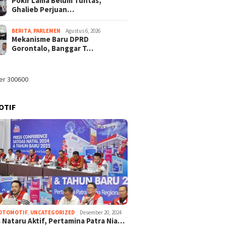
Pokir Lama Belum Tuntas,
Ghalieb Perjuan…
BERITA
,
PARLEMEN
Agustus 6, 2026
Mekanisme Baru DPRD
Gorontalo, Banggar T…
OTIF
OTOMOTIF
,
UNCATEGORIZED
Desember 20, 2024
 Nataru Aktif, Pertamina Patra Nia…