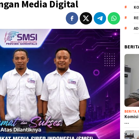
gan Media Digital
KO
RE
AD
BERIT
BERITA
,
Komisi
…