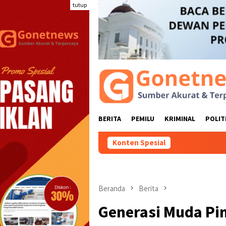
Loncat
tutup
ke
konten
BERITA
PEMILU
KRIMINAL
POLIT
Konten Spesial
Komisi II DPRD Go
Beranda
Berita
Generasi Muda Pi