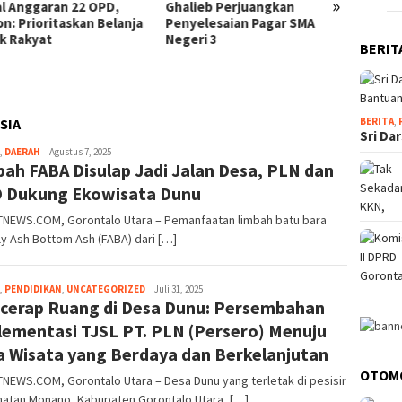
»
l Anggaran 22 OPD,
Ghalieb Perjuangkan
Mekan
on: Prioritaskan Belanja
Penyelesaian Pagar SMA
Goron
k Rakyat
Negeri 3
Tampun
BERIT
Sebel
denga
BERITA
,
SIA
Sri Da
,
DAERAH
gonet
Agustus 7, 2025
ah FABA Disulap Jadi Jalan Desa, PLN dan
indonesia
 Dukung Ekowisata Dunu
NEWS.COM, Gorontalo Utara – Pemanfaatan limbah batu bara
ly Ash Bottom Ash (FABA) dari […]
,
PENDIDIKAN
,
UNCATEGORIZED
gonet
Juli 31, 2025
cerap Ruang di Desa Dunu: Persembahan
indonesia
lementasi TJSL PT. PLN (Persero) Menuju
a Wisata yang Berdaya dan Berkelanjutan
OTOM
EWS.COM, Gorontalo Utara – Desa Dunu yang terletak di pesisir
atan Monano, Kabupaten Gorontalo Utara, […]