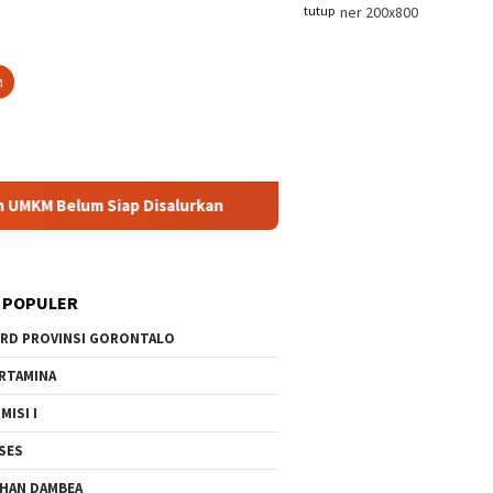
tutup
n
KM Belum Siap Disalurkan
Tak Sekadar KKN, Mahasiswa UNG
 POPULER
RD PROVINSI GORONTALO
RTAMINA
MISI I
SES
Sri Darsiyanti Tuna: Jangan
HAN DAMBEA