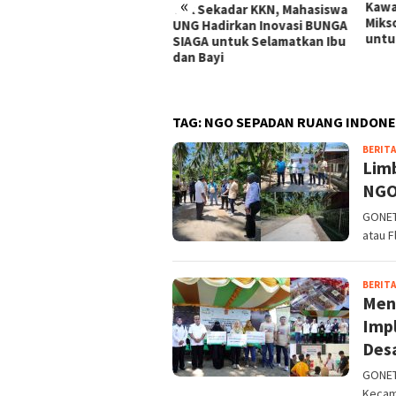
«
ar Seremoni Jika Bantuan
Kawa
Tak Sekadar KKN, Mahasiswa
M Belum Siap Disalurkan
Miks
UNG Hadirkan Inovasi BUNGA
untu
SIAGA untuk Selamatkan Ibu
dan Bayi
TAG:
NGO SEPADAN RUANG INDONE
BERITA
Limb
NGO
GONET
atau F
BERITA
Men
Imp
Des
GONETN
Kecam