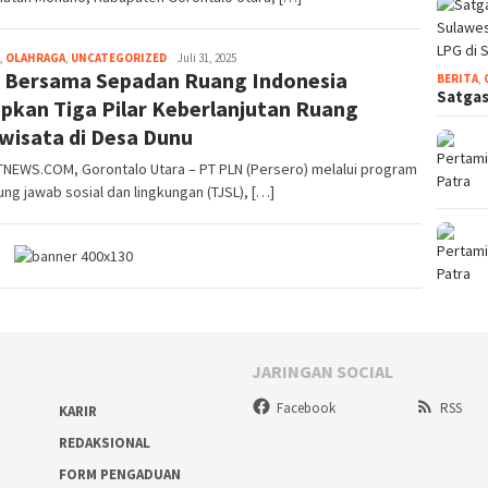
,
OLAHRAGA
,
UNCATEGORIZED
gonet
Juli 31, 2025
 Bersama Sepadan Ruang Indonesia
indonesia
BERITA
,
Satgas
pkan Tiga Pilar Keberlanjutan Ruang
wisata di Desa Dunu
NEWS.COM, Gorontalo Utara – PT PLN (Persero) melalui program
ng jawab sosial dan lingkungan (TJSL), […]
JARINGAN SOCIAL
Facebook
RSS
KARIR
REDAKSIONAL
FORM PENGADUAN