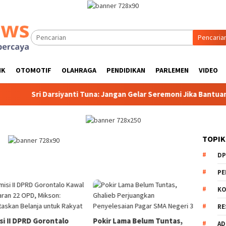
Pencaria
IK
OTOMOTIF
OLAHRAGA
PENDIDIKAN
PARLEMEN
VIDEO
Sri Darsiyanti Tuna: Jangan Gelar Seremoni Jika Bantuan UM
TOPIK
DP
PE
KO
RE
si II DPRD Gorontalo
Pokir Lama Belum Tuntas,
AD