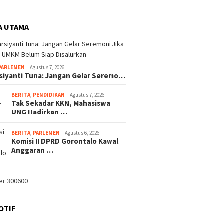
Gelar Seremoni Jika Bantuan
isme Baru DPRD
Tak Sek
UMKM Belum Siap Disalurkan
talo, Banggar
UNG Had
g Aspirasi Komisi
SIAGA u
A UTAMA
um Bahas APBD 2027
dan Bay
n TAPD
PARLEMEN
Agustus 7, 2026
rsiyanti Tuna: Jangan Gelar Seremo…
BERITA
,
PENDIDIKAN
Agustus 7, 2026
Tak Sekadar KKN, Mahasiswa
UNG Hadirkan …
BERITA
,
PARLEMEN
Agustus 6, 2026
Komisi II DPRD Gorontalo Kawal
Anggaran …
OTIF