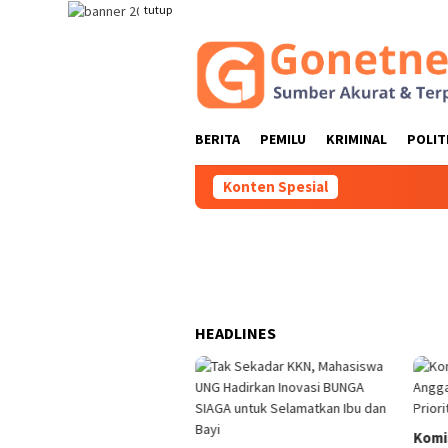
Loncat
tutup
ke
konten
BERITA
PEMILU
KRIMINAL
POLIT
Konten Spesial
HEADLINES
 Darsiyanti Tuna: Jangan
Komi