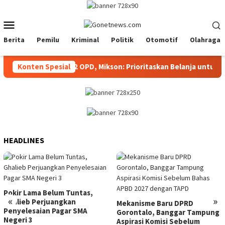
Loncat
ke
Menu
konten
Mobile
Berita
Pemilu
Kriminal
Politik
Otomotif
Olahraga
o Kawal Anggaran 22 OPD, Mikson: Prioritaskan Belanja untuk Ra
Konten Spesial
HEADLINES
Pokir Lama Belum Tuntas,
«
»
Ghalieb Perjuangkan
Mekanisme Baru DPRD
Penyelesaian Pagar SMA
Gorontalo, Banggar Tampung
Negeri 3
Aspirasi Komisi Sebelum