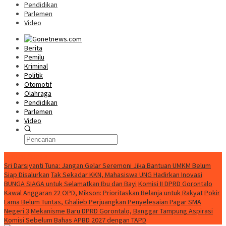
Pendidikan
Parlemen
Video
Berita
Pemilu
Kriminal
Politik
Otomotif
Olahraga
Pendidikan
Parlemen
Video
Konten Spesial
Sri Darsiyanti Tuna: Jangan Gelar Seremoni Jika Bantuan UMKM Belum
Siap Disalurkan
Tak Sekadar KKN, Mahasiswa UNG Hadirkan Inovasi
BUNGA SIAGA untuk Selamatkan Ibu dan Bayi
Komisi II DPRD Gorontalo
Kawal Anggaran 22 OPD, Mikson: Prioritaskan Belanja untuk Rakyat
Pokir
Lama Belum Tuntas, Ghalieb Perjuangkan Penyelesaian Pagar SMA
Negeri 3
Mekanisme Baru DPRD Gorontalo, Banggar Tampung Aspirasi
Komisi Sebelum Bahas APBD 2027 dengan TAPD