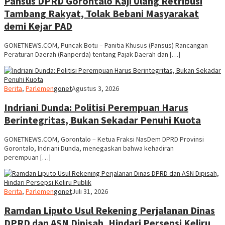
Pansus DPRD Gorontalo Kaji Ulang Retribusi
Tambang Rakyat, Tolak Bebani Masyarakat
demi Kejar PAD
GONETNEWS.COM, Puncak Botu – Panitia Khusus (Pansus) Rancangan
Peraturan Daerah (Ranperda) tentang Pajak Daerah dan […]
Berita
,
Parlemen
gonet
Agustus 3, 2026
Indriani Dunda: Politisi Perempuan Harus
Berintegritas, Bukan Sekadar Penuhi Kuota
GONETNEWS.COM, Gorontalo – Ketua Fraksi NasDem DPRD Provinsi
Gorontalo, Indriani Dunda, menegaskan bahwa kehadiran
perempuan […]
Berita
,
Parlemen
gonet
Juli 31, 2026
Ramdan Liputo Usul Rekening Perjalanan Dinas
DPRD dan ASN Dipisah, Hindari Persepsi Keliru