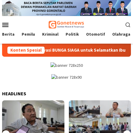
Loncat
ke
konten
Menu
Mobile
Berita
Pemilu
Kriminal
Politik
Otomotif
Olahraga
G Hadirkan Inovasi BUNGA SIAGA untuk Selamatkan Ibu dan Bayi
Konten Spesial
HEADLINES