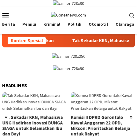
Loncat
ke
Menu
konten
Mobile
Berita
Pemilu
Kriminal
Politik
Otomotif
Olahraga
M Belum Siap Disalurkan
Konten Spesial
Tak Sekadar KKN, Mahasiswa UNG
HEADLINES
«
»
Tak Sekadar KKN, Mahasiswa
Komisi II DPRD Gorontalo
UNG Hadirkan Inovasi BUNGA
Kawal Anggaran 22 OPD,
SIAGA untuk Selamatkan Ibu
Mikson: Prioritaskan Belanja
dan Bayi
untuk Rakyat