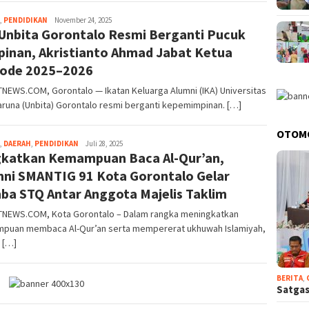
,
PENDIDIKAN
gonet
November 24, 2025
 Unbita Gorontalo Resmi Berganti Pucuk
indonesia
pinan, Akristianto Ahmad Jabat Ketua
iode 2025–2026
EWS.COM, Gorontalo — Ikatan Keluarga Alumni (IKA) Universitas
aruna (Unbita) Gorontalo resmi berganti kepemimpinan. […]
OTOM
,
DAERAH
,
PENDIDIKAN
gonet
Juli 28, 2025
gkatkan Kemampuan Baca Al-Qur’an,
indonesia
mni SMANTIG 91 Kota Gorontalo Gelar
ba STQ Antar Anggota Majelis Taklim
NEWS.COM, Kota Gorontalo – Dalam rangka meningkatkan
puan membaca Al-Qur’an serta mempererat ukhuwah Islamiyah,
 […]
BERITA
,
Satgas