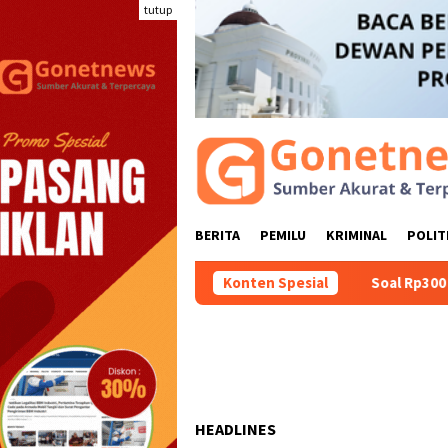
Loncat
tutup
ke
konten
BERITA
PEMILU
KRIMINAL
POLIT
Konten Spesial
Soal Rp300 Juta Baju 
HEADLINES