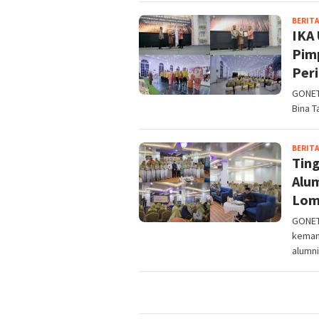
BERITA
IKA
Pim
Per
GONETN
Bina T
BERITA
Tin
Alu
Lom
GONET
kemam
alumni