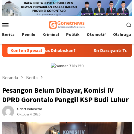
Loncat
ke
konten
Menu
Mobile
Berita
Pemilu
Kriminal
Politik
Otomotif
Olahraga
i: Masa Harus Dihabiskan?
Konten Spesial
Sri Darsiyanti Tuna: Jangan Ge
Beranda
Berita
Pesangon Belum Dibayar, Komisi IV
DPRD Gorontalo Panggil KSP Budi Luhur
Gonet Indonesia
Oktober 4, 2025