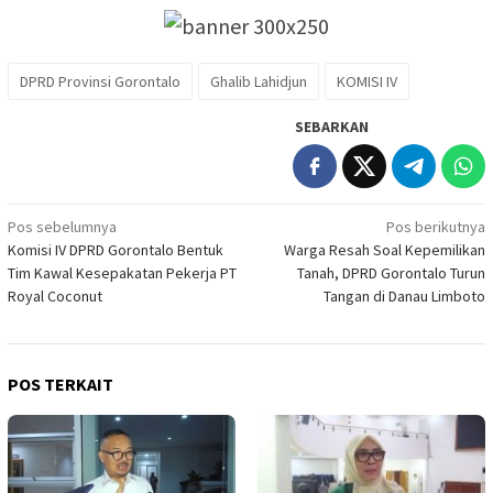
DPRD Provinsi Gorontalo
Ghalib Lahidjun
KOMISI IV
SEBARKAN
Navigasi
Pos sebelumnya
Pos berikutnya
Komisi IV DPRD Gorontalo Bentuk
Warga Resah Soal Kepemilikan
pos
Tim Kawal Kesepakatan Pekerja PT
Tanah, DPRD Gorontalo Turun
Royal Coconut
Tangan di Danau Limboto
POS TERKAIT