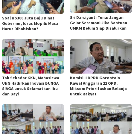
Sri Darsiyanti Tuna: Jangan
Soal Rp300 Juta Baju Dinas
Gelar Seremoni Jika Bantuan
Gubernur, Idrus Mopili: Masa
UMKM Belum Siap Disalurkan
Harus Dihabiskan?
Tak Sekadar KKN, Mahasiswa
Komisi II DPRD Gorontalo
UNG Hadirkan Inovasi BUNGA
Kawal Anggaran 22 OPD,
SIAGA untuk Selamatkan Ibu
Mikson: Prioritaskan Belanja
dan Bayi
untuk Rakyat