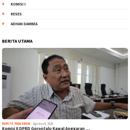
KOMISI I
RESES
ADHAN DAMBEA
BERITA UTAMA
BERITA
,
PARLEMEN
Agustus 6, 2026
Komisi II DPRD Gorontalo Kawal Anggaran …