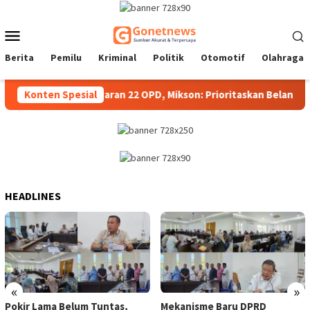
Loncat
ke
Menu
konten
Mobile
Berita
Pemilu
Kriminal
Politik
Otomotif
Olahraga
ntalo Kawal Anggaran 22 OPD, Mikson: Prioritaskan Belanja untuk
Konten Spesial
HEADLINES
«
»
Pokir Lama Belum Tuntas,
Mekanisme Baru DPRD