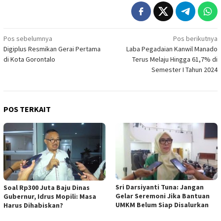
Navigasi
Pos sebelumnya
Pos berikutnya
Digiplus Resmikan Gerai Pertama
Laba Pegadaian Kanwil Manado
pos
di Kota Gorontalo
Terus Melaju Hingga 61,7% di
Semester I Tahun 2024
POS TERKAIT
Sri Darsiyanti Tuna: Jangan
Soal Rp300 Juta Baju Dinas
Gelar Seremoni Jika Bantuan
Gubernur, Idrus Mopili: Masa
UMKM Belum Siap Disalurkan
Harus Dihabiskan?