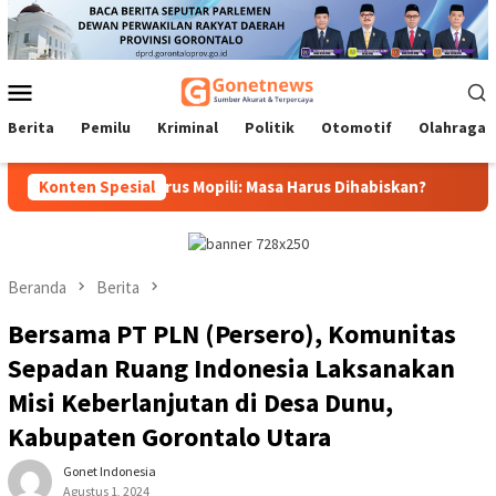
Loncat
ke
konten
Menu
Mobile
Berita
Pemilu
Kriminal
Politik
Otomotif
Olahraga
ubernur, Idrus Mopili: Masa Harus Dihabiskan?
Konten Spesial
Sri Darsiya
Beranda
Berita
Bersama PT PLN (Persero), Komunitas
Sepadan Ruang Indonesia Laksanakan
Misi Keberlanjutan di Desa Dunu,
Kabupaten Gorontalo Utara
Gonet Indonesia
Agustus 1, 2024