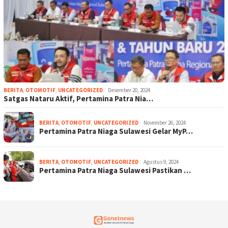
BERITA
,
OTOMOTIF
,
UNCATEGORIZED
Desember 20, 2024
Satgas Nataru Aktif, Pertamina Patra Nia…
BERITA
,
OTOMOTIF
,
UNCATEGORIZED
November 26, 2024
Pertamina Patra Niaga Sulawesi Gelar MyP…
BERITA
,
OTOMOTIF
,
UNCATEGORIZED
Agustus 9, 2024
Pertamina Patra Niaga Sulawesi Pastikan …