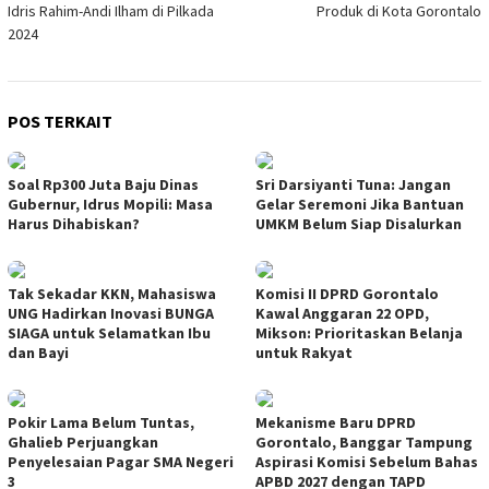
Idris Rahim-Andi Ilham di Pilkada
Produk di Kota Gorontalo
2024
POS TERKAIT
Soal Rp300 Juta Baju Dinas
Sri Darsiyanti Tuna: Jangan
Gubernur, Idrus Mopili: Masa
Gelar Seremoni Jika Bantuan
Harus Dihabiskan?
UMKM Belum Siap Disalurkan
Tak Sekadar KKN, Mahasiswa
Komisi II DPRD Gorontalo
UNG Hadirkan Inovasi BUNGA
Kawal Anggaran 22 OPD,
SIAGA untuk Selamatkan Ibu
Mikson: Prioritaskan Belanja
dan Bayi
untuk Rakyat
Pokir Lama Belum Tuntas,
Mekanisme Baru DPRD
Ghalieb Perjuangkan
Gorontalo, Banggar Tampung
Penyelesaian Pagar SMA Negeri
Aspirasi Komisi Sebelum Bahas
3
APBD 2027 dengan TAPD