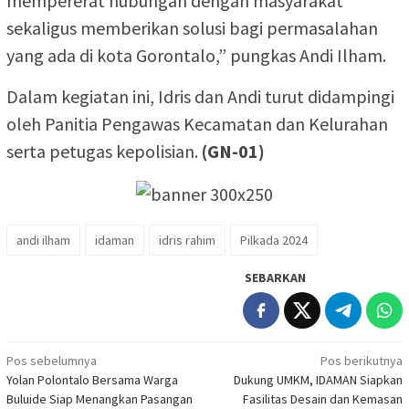
mempererat hubungan dengan masyarakat
sekaligus memberikan solusi bagi permasalahan
yang ada di kota Gorontalo,” pungkas Andi Ilham.
Dalam kegiatan ini, Idris dan Andi turut didampingi
oleh Panitia Pengawas Kecamatan dan Kelurahan
serta petugas kepolisian.
(GN-01)
andi ilham
idaman
idris rahim
Pilkada 2024
SEBARKAN
Navigasi
Pos sebelumnya
Pos berikutnya
Yolan Polontalo Bersama Warga
Dukung UMKM, IDAMAN Siapkan
pos
Buluide Siap Menangkan Pasangan
Fasilitas Desain dan Kemasan