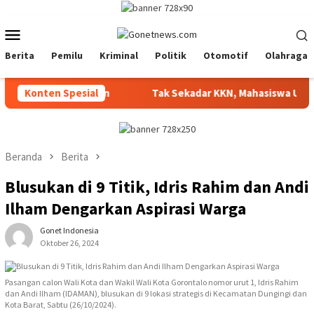
Loncat
ke
Menu
konten
Mobile
Berita
Pemilu
Kriminal
Politik
Otomotif
Olahraga
m Siap Disalurkan
Konten Spesial
Tak Sekadar KKN, Mahasiswa UNG Hadi
Beranda
Berita
Blusukan di 9 Titik, Idris Rahim dan Andi
Ilham Dengarkan Aspirasi Warga
Gonet Indonesia
Oktober 26, 2024
Pasangan calon Wali Kota dan Wakil Wali Kota Gorontalo nomor urut 1, Idris Rahim
dan Andi Ilham (IDAMAN), blusukan di 9 lokasi strategis di Kecamatan Dungingi dan
Kota Barat, Sabtu (26/10/2024).