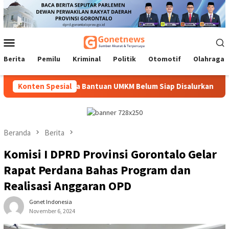
Loncat
ke
konten
Menu
Mobile
Berita
Pemilu
Kriminal
Politik
Otomotif
Olahraga
 Seremoni Jika Bantuan UMKM Belum Siap Disalurkan
Konten Spesial
Tak S
Beranda
Berita
Komisi I DPRD Provinsi Gorontalo Gelar
Rapat Perdana Bahas Program dan
Realisasi Anggaran OPD
Gonet Indonesia
November 6, 2024