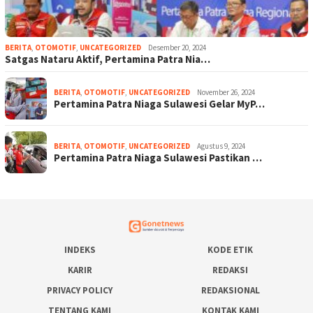
BERITA
,
OTOMOTIF
,
UNCATEGORIZED
Desember 20, 2024
Satgas Nataru Aktif, Pertamina Patra Nia…
BERITA
,
OTOMOTIF
,
UNCATEGORIZED
November 26, 2024
Pertamina Patra Niaga Sulawesi Gelar MyP…
BERITA
,
OTOMOTIF
,
UNCATEGORIZED
Agustus 9, 2024
Pertamina Patra Niaga Sulawesi Pastikan …
INDEKS
KODE ETIK
KARIR
REDAKSI
PRIVACY POLICY
REDAKSIONAL
TENTANG KAMI
KONTAK KAMI