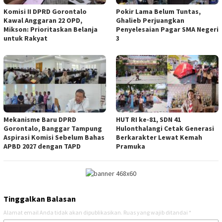
Komisi II DPRD Gorontalo
Pokir Lama Belum Tuntas,
Kawal Anggaran 22 OPD,
Ghalieb Perjuangkan
Mikson: Prioritaskan Belanja
Penyelesaian Pagar SMA Negeri
untuk Rakyat
3
Mekanisme Baru DPRD
HUT RI ke-81, SDN 41
Gorontalo, Banggar Tampung
Hulonthalangi Cetak Generasi
Aspirasi Komisi Sebelum Bahas
Berkarakter Lewat Kemah
APBD 2027 dengan TAPD
Pramuka
Tinggalkan Balasan
Alamat email Anda tidak akan dipublikasikan.
Ruas yang wajib ditandai
*