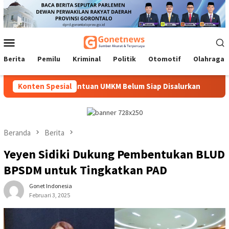
Loncat
ke
konten
Menu
Mobile
Berita
Pemilu
Kriminal
Politik
Otomotif
Olahraga
emoni Jika Bantuan UMKM Belum Siap Disalurkan
Konten Spesial
Tak Sekad
Beranda
Berita
Yeyen Sidiki Dukung Pembentukan BLUD
BPSDM untuk Tingkatkan PAD
Gonet Indonesia
Februari 3, 2025