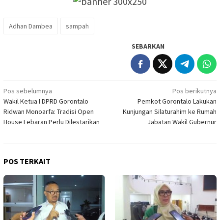
Adhan Dambea
sampah
SEBARKAN
Navigasi
Pos sebelumnya
Pos berikutnya
Wakil Ketua I DPRD Gorontalo
Pemkot Gorontalo Lakukan
pos
Ridwan Monoarfa: Tradisi Open
Kunjungan Silaturahim ke Rumah
House Lebaran Perlu Dilestarikan
Jabatan Wakil Gubernur
POS TERKAIT