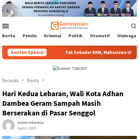
Loncat
ke
konten
Menu
Mobile
Berita
Pemilu
Kriminal
Politik
Otomotif
Olahraga
ap Disalurkan
Konten Spesial
Tak Sekadar KKN, Mahasiswa UNG Hadirkan 
Beranda
Berita
Hari Kedua Lebaran, Wali Kota Adhan
Dambea Geram Sampah Masih
Berserakan di Pasar Senggol
Gonet Indonesia
April 1, 2025