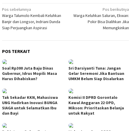
Navigasi
Pos sebelumnya
Pos berikutnya
Warga Talumolo Kembali Keluhkan
Warga Keluhkan Saluran, Ekwan:
pos
Banjir dan Longsor, Indriani Dunda
Pokir Bisa Dialihkan Jika
Siap Perjuangkan Aspirasi
Memungkinkan
POS TERKAIT
Soal Rp300 Juta Baju Dinas
Sri Darsiyanti Tuna: Jangan
Gubernur, Idrus Mopili: Masa
Gelar Seremoni Jika Bantuan
Harus Dihabiskan?
UMKM Belum Siap Disalurkan
Tak Sekadar KKN, Mahasiswa
Komisi II DPRD Gorontalo
UNG Hadirkan Inovasi BUNGA
Kawal Anggaran 22 OPD,
SIAGA untuk Selamatkan Ibu
Mikson: Prioritaskan Belanja
dan Bayi
untuk Rakyat