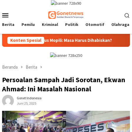
Loncat
ke
Menu
konten
Mobile
Berita
Pemilu
Kriminal
Politik
Otomotif
Olahraga
s Gubernur, Idrus Mopili: Masa Harus Dihabiskan?
Konten Spesial
Sri Dar
Beranda
Berita
Persoalan Sampah Jadi Sorotan, Ekwan
Ahmad: Ini Masalah Nasional
Gonet Indonesia
Juni 25, 2025