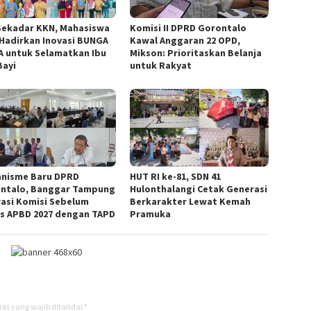
Sekadar KKN, Mahasiswa
Komisi II DPRD Gorontalo
Hadirkan Inovasi BUNGA
Kawal Anggaran 22 OPD,
A untuk Selamatkan Ibu
Mikson: Prioritaskan Belanja
Bayi
untuk Rakyat
nisme Baru DPRD
HUT RI ke-81, SDN 41
ntalo, Banggar Tampung
Hulonthalangi Cetak Generasi
rasi Komisi Sebelum
Berkarakter Lewat Kemah
s APBD 2027 dengan TAPD
Pramuka
as yang wajib ditandai
*