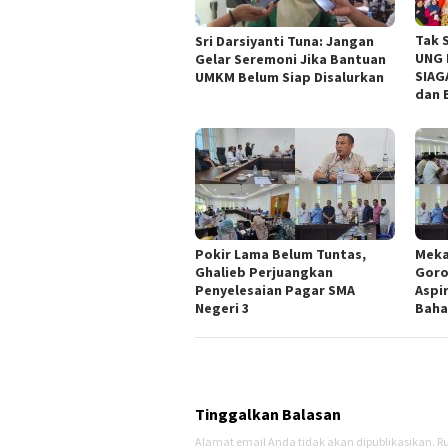
Tak 
Sri Darsiyanti Tuna: Jangan
UNG 
Gelar Seremoni Jika Bantuan
SIAG
UMKM Belum Siap Disalurkan
dan 
Pokir Lama Belum Tuntas,
Meka
Ghalieb Perjuangkan
Goro
Penyelesaian Pagar SMA
Aspi
Negeri 3
Baha
Tinggalkan Balasan
Alamat email Anda tidak akan dipublikasikan.
Ru