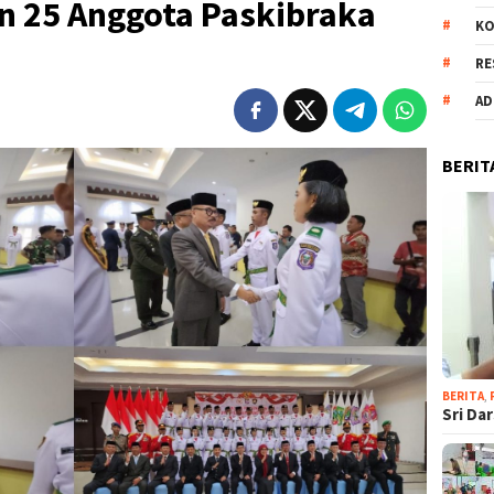
n 25 Anggota Paskibraka
KO
RE
AD
BERIT
BERITA
,
Sri Da