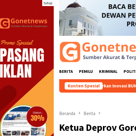
Loncat
tutup
ke
konten
BERITA
PEMILU
KRIMINAL
POLIT
adar KKN, Mahasiswa UNG Hadirkan Inovasi BUNGA SIAGA untuk Se
Konten Spesial
Beranda
Berita
Ketua Deprov Gor