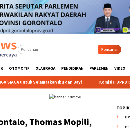
Pencarian
IK
OTOMOTIF
OLAHRAGA
PENDIDIKAN
PARLEMEN
VIDEO
lamatkan Ibu dan Bayi
Komisi II DPRD Gorontalo Kawal A
TOPIK
DP
ontalo, Thomas Mopili,
PE