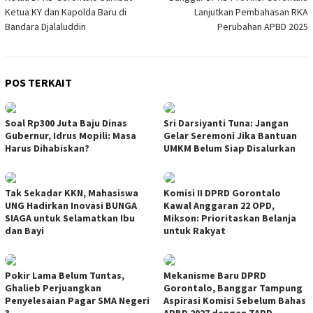
pos
Ketua KY dan Kapolda Baru di
Lanjutkan Pembahasan RKA
Bandara Djalaluddin
Perubahan APBD 2025
POS TERKAIT
Soal Rp300 Juta Baju Dinas
Sri Darsiyanti Tuna: Jangan
Gubernur, Idrus Mopili: Masa
Gelar Seremoni Jika Bantuan
Harus Dihabiskan?
UMKM Belum Siap Disalurkan
Tak Sekadar KKN, Mahasiswa
Komisi II DPRD Gorontalo
UNG Hadirkan Inovasi BUNGA
Kawal Anggaran 22 OPD,
SIAGA untuk Selamatkan Ibu
Mikson: Prioritaskan Belanja
dan Bayi
untuk Rakyat
Pokir Lama Belum Tuntas,
Mekanisme Baru DPRD
Ghalieb Perjuangkan
Gorontalo, Banggar Tampung
Penyelesaian Pagar SMA Negeri
Aspirasi Komisi Sebelum Bahas