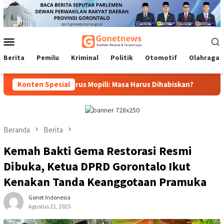
Loncat
ke
konten
Menu
Mobile
Berita
Pemilu
Kriminal
Politik
Otomotif
Olahraga
nas Gubernur, Idrus Mopili: Masa Harus Dihabiskan?
Konten Spesial
Sri D
Beranda
Berita
Kemah Bakti Gema Restorasi Resmi
Dibuka, Ketua DPRD Gorontalo Ikut
Kenakan Tanda Keanggotaan Pramuka
Gonet Indonesia
Agustus 21, 2025