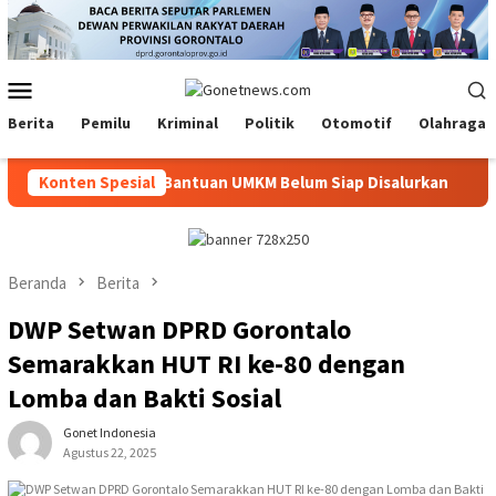
Loncat
ke
konten
Menu
Mobile
Berita
Pemilu
Kriminal
Politik
Otomotif
Olahraga
lar Seremoni Jika Bantuan UMKM Belum Siap Disalurkan
Konten Spesial
Ta
Beranda
Berita
DWP Setwan DPRD Gorontalo
Semarakkan HUT RI ke-80 dengan
Lomba dan Bakti Sosial
Gonet Indonesia
Agustus 22, 2025