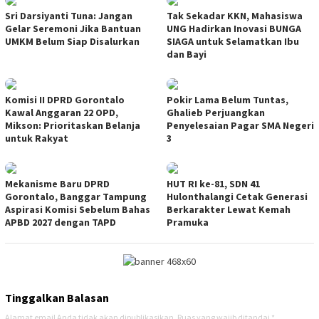
Sri Darsiyanti Tuna: Jangan
Tak Sekadar KKN, Mahasiswa
Gelar Seremoni Jika Bantuan
UNG Hadirkan Inovasi BUNGA
UMKM Belum Siap Disalurkan
SIAGA untuk Selamatkan Ibu
dan Bayi
Komisi II DPRD Gorontalo
Pokir Lama Belum Tuntas,
Kawal Anggaran 22 OPD,
Ghalieb Perjuangkan
Mikson: Prioritaskan Belanja
Penyelesaian Pagar SMA Negeri
untuk Rakyat
3
Mekanisme Baru DPRD
HUT RI ke-81, SDN 41
Gorontalo, Banggar Tampung
Hulonthalangi Cetak Generasi
Aspirasi Komisi Sebelum Bahas
Berkarakter Lewat Kemah
APBD 2027 dengan TAPD
Pramuka
Tinggalkan Balasan
Alamat email Anda tidak akan dipublikasikan.
Ruas yang wajib ditandai
*