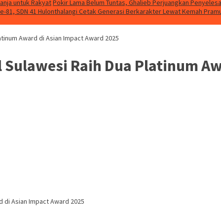
lanja untuk Rakyat
Pokir Lama Belum Tuntas, Ghalieb Perjuangkan Penyelesa
ke-81, SDN 41 Hulonthalangi Cetak Generasi Berkarakter Lewat Kemah Pram
latinum Award di Asian Impact Award 2025
l Sulawesi Raih Dua Platinum Aw