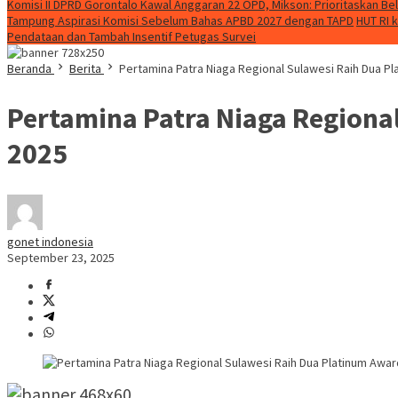
Komisi II DPRD Gorontalo Kawal Anggaran 22 OPD, Mikson: Prioritaskan Be
Tampung Aspirasi Komisi Sebelum Bahas APBD 2027 dengan TAPD
HUT RI 
Pendataan dan Tambah Insentif Petugas Survei
Beranda
Berita
Pertamina Patra Niaga Regional Sulawesi Raih Dua P
Pertamina Patra Niaga Regiona
2025
gonet indonesia
September 23, 2025