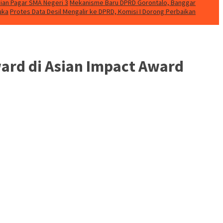
ian Pagar SMA Negeri 3
Mekanisme Baru DPRD Gorontalo, Banggar
uka
Protes Data Desil Mengalir ke DPRD, Komisi I Dorong Perbaikan
ard di Asian Impact Award