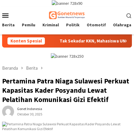
Loncat
ke
Menu
konten
Mobile
Berita
Pemilu
Kriminal
Politik
Otomotif
Olahraga
iap Disalurkan
Konten Spesial
Tak Sekadar KKN, Mahasiswa UNG Hadirkan
Beranda
Berita
Pertamina Patra Niaga Sulawesi Perkuat
Kapasitas Kader Posyandu Lewat
Pelatihan Komunikasi Gizi Efektif
Gonet Indonesia
Oktober 30, 2025