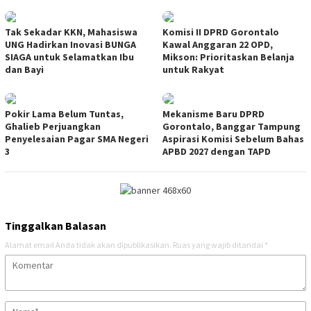
Tak Sekadar KKN, Mahasiswa
Komisi II DPRD Gorontalo
UNG Hadirkan Inovasi BUNGA
Kawal Anggaran 22 OPD,
SIAGA untuk Selamatkan Ibu
Mikson: Prioritaskan Belanja
dan Bayi
untuk Rakyat
Pokir Lama Belum Tuntas,
Mekanisme Baru DPRD
Ghalieb Perjuangkan
Gorontalo, Banggar Tampung
Penyelesaian Pagar SMA Negeri
Aspirasi Komisi Sebelum Bahas
3
APBD 2027 dengan TAPD
Tinggalkan Balasan
Alamat email Anda tidak akan dipublikasikan.
Ruas yang wajib ditandai
*