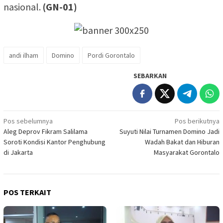
nasional.
(GN-01)
andi ilham
Domino
Pordi Gorontalo
SEBARKAN
Navigasi
Pos sebelumnya
Pos berikutnya
Aleg Deprov Fikram Salilama
Suyuti Nilai Turnamen Domino Jadi
pos
Soroti Kondisi Kantor Penghubung
Wadah Bakat dan Hiburan
di Jakarta
Masyarakat Gorontalo
POS TERKAIT