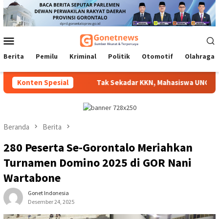
Loncat
ke
konten
Menu
Mobile
Berita
Pemilu
Kriminal
Politik
Otomotif
Olahraga
isalurkan
Konten Spesial
Tak Sekadar KKN, Mahasiswa UNG Hadirkan Ino
Beranda
Berita
280 Peserta Se-Gorontalo Meriahkan
Turnamen Domino 2025 di GOR Nani
Wartabone
Gonet Indonesia
Desember 24, 2025