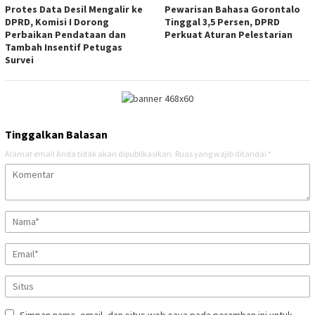
Protes Data Desil Mengalir ke
Pewarisan Bahasa Gorontalo
DPRD, Komisi I Dorong
Tinggal 3,5 Persen, DPRD
Perbaikan Pendataan dan
Perkuat Aturan Pelestarian
Tambah Insentif Petugas
Survei
Tinggalkan Balasan
Alamat email Anda tidak akan dipublikasikan.
Ruas yang wajib ditandai
*