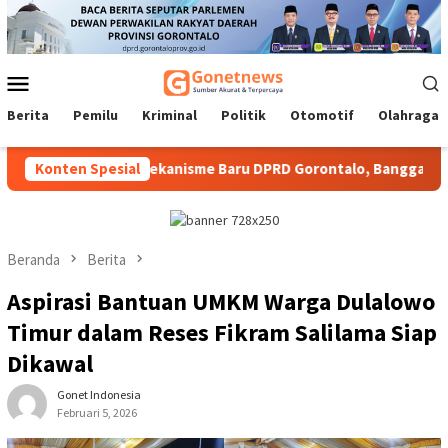
Loncat
ke
konten
Menu
Mobile
Berita
Pemilu
Kriminal
Politik
Otomotif
Olahraga
3
Konten Spesial
Mekanisme Baru DPRD Gorontalo, Banggar Tampung Asp
Beranda
Berita
Aspirasi Bantuan UMKM Warga Dulalowo
Timur dalam Reses Fikram Salilama Siap
Dikawal
Gonet Indonesia
Februari 5, 2026