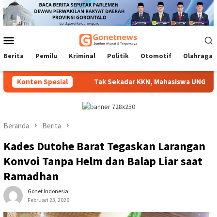
Loncat
ke
konten
Menu
Mobile
Berita
Pemilu
Kriminal
Politik
Otomotif
Olahraga
isalurkan
Konten Spesial
Tak Sekadar KKN, Mahasiswa UNG Hadirkan Ino
Beranda
Berita
Kades Dutohe Barat Tegaskan Larangan
Konvoi Tanpa Helm dan Balap Liar saat
Ramadhan
Gonet Indonesia
Februari 23, 2026