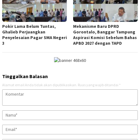
Pokir Lama Belum Tuntas,
Mekanisme Baru DPRD
Ghalieb Perjuangkan
Gorontalo, Banggar Tampung
Penyelesaian Pagar SMA Negeri
Aspirasi Komisi Sebelum Bahas
3
APBD 2027 dengan TAPD
Tinggalkan Balasan
Alamat email Anda tidak akan dipublikasikan.
Ruas yang wajib ditandai
*