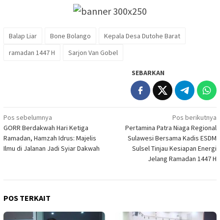
Balap Liar
Bone Bolango
Kepala Desa Dutohe Barat
ramadan 1447 H
Sarjon Van Gobel
SEBARKAN
Navigasi
Pos sebelumnya
Pos berikutnya
GORR Berdakwah Hari Ketiga
Pertamina Patra Niaga Regional
pos
Ramadan, Hamzah Idrus: Majelis
Sulawesi Bersama Kadis ESDM
Ilmu di Jalanan Jadi Syiar Dakwah
Sulsel Tinjau Kesiapan Energi
Jelang Ramadan 1447 H
POS TERKAIT