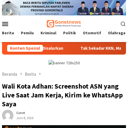
Loncat
ke
konten
Menu
Mobile
Berita
Pemilu
Kriminal
Politik
Otomotif
Olahraga
elum Siap Disalurkan
Konten Spesial
Tak Sekadar KKN, Mahasiswa UNG Ha
Beranda
Berita
Wali Kota Adhan: Screenshot ASN yang
Live Saat Jam Kerja, Kirim ke WhatsApp
Saya
Gonet
Juni 8, 2026