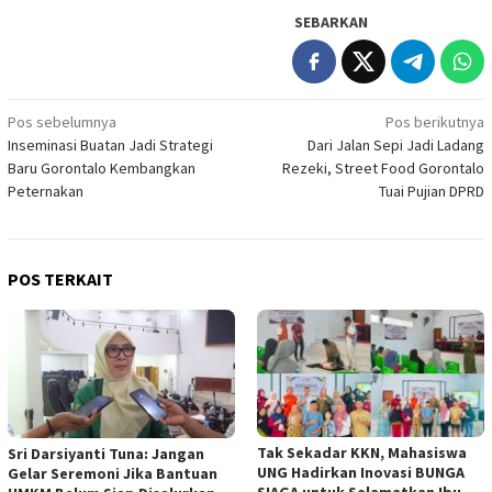
SEBARKAN
Navigasi
Pos sebelumnya
Pos berikutnya
Inseminasi Buatan Jadi Strategi
Dari Jalan Sepi Jadi Ladang
pos
Baru Gorontalo Kembangkan
Rezeki, Street Food Gorontalo
Peternakan
Tuai Pujian DPRD
POS TERKAIT
Tak Sekadar KKN, Mahasiswa
Sri Darsiyanti Tuna: Jangan
UNG Hadirkan Inovasi BUNGA
Gelar Seremoni Jika Bantuan