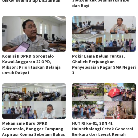
SIAGA untuk Selamatkan Ibu
UMKM Belum Siap Disalurkan
dan Bayi
Komisi II DPRD Gorontalo
Pokir Lama Belum Tuntas,
Kawal Anggaran 22 OPD,
Ghalieb Perjuangkan
Mikson: Prioritaskan Belanja
Penyelesaian Pagar SMA Negeri
untuk Rakyat
3
Mekanisme Baru DPRD
HUT RI ke-81, SDN 41
Gorontalo, Banggar Tampung
Hulonthalangi Cetak Generasi
Aspirasi Komisi Sebelum Bahas
Berkarakter Lewat Kemah