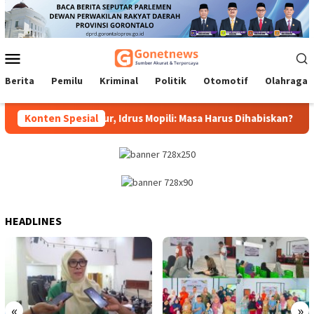
Loncat
ke
konten
Menu
Mobile
Berita
Pemilu
Kriminal
Politik
Otomotif
Olahraga
aju Dinas Gubernur, Idrus Mopili: Masa Harus Dihabiskan?
Konten Spesial
HEADLINES
«
»