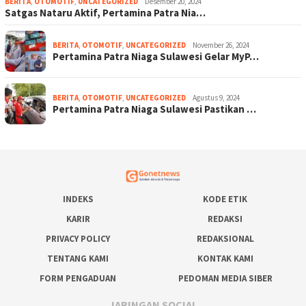
BERITA
,
OTOMOTIF
,
UNCATEGORIZED
Desember 20, 2024
Satgas Nataru Aktif, Pertamina Patra Nia…
BERITA
,
OTOMOTIF
,
UNCATEGORIZED
November 26, 2024
Pertamina Patra Niaga Sulawesi Gelar MyP…
BERITA
,
OTOMOTIF
,
UNCATEGORIZED
Agustus 9, 2024
Pertamina Patra Niaga Sulawesi Pastikan …
INDEKS
KODE ETIK
KARIR
REDAKSI
PRIVACY POLICY
REDAKSIONAL
TENTANG KAMI
KONTAK KAMI
FORM PENGADUAN
PEDOMAN MEDIA SIBER
JARINGAN SOCIAL