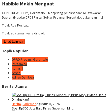
Habibie Makin Menguat
GONETNEWS.COM, Gorontalo – Menjelang pelaksanaan Musyawarah
Daerah (Musda) DPD I Partai Golkar Provinsi Gorontalo, dukungan […]
Tidak Ada Pos Lagi.
Tidak ada laman yang di load.
Lihat Lainnya
Topik Populer
DPRD Provinsi Gorontalo
Pertamina
komisi I
reses
Adhan Dambea
Berita Utama
Berita
,
Parlemen
Agustus 8, 2026
Soal Rp300 Juta Baju Dinas Gubernur, Idr…