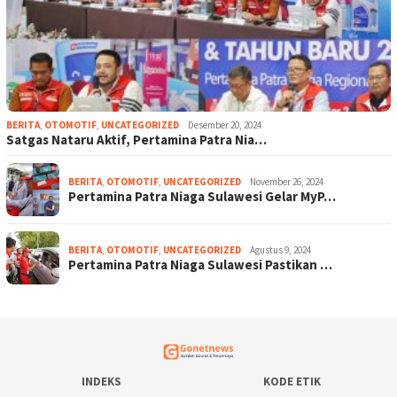
BERITA
,
OTOMOTIF
,
UNCATEGORIZED
Desember 20, 2024
Satgas Nataru Aktif, Pertamina Patra Nia…
BERITA
,
OTOMOTIF
,
UNCATEGORIZED
November 26, 2024
Pertamina Patra Niaga Sulawesi Gelar MyP…
BERITA
,
OTOMOTIF
,
UNCATEGORIZED
Agustus 9, 2024
Pertamina Patra Niaga Sulawesi Pastikan …
INDEKS
KODE ETIK