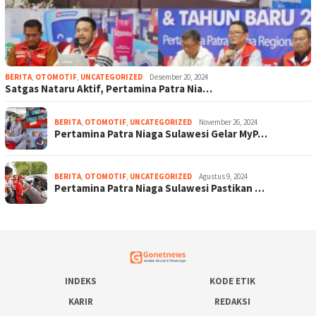
BERITA
,
OTOMOTIF
,
UNCATEGORIZED
Desember 20, 2024
Satgas Nataru Aktif, Pertamina Patra Nia…
BERITA
,
OTOMOTIF
,
UNCATEGORIZED
November 26, 2024
Pertamina Patra Niaga Sulawesi Gelar MyP…
BERITA
,
OTOMOTIF
,
UNCATEGORIZED
Agustus 9, 2024
Pertamina Patra Niaga Sulawesi Pastikan …
INDEKS
KODE ETIK
KARIR
REDAKSI