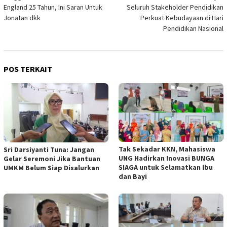
pos
England 25 Tahun, Ini Saran Untuk
Seluruh Stakeholder Pendidikan
Jonatan dkk
Perkuat Kebudayaan di Hari
Pendidikan Nasional
POS TERKAIT
Tak Sekadar KKN, Mahasiswa
Sri Darsiyanti Tuna: Jangan
UNG Hadirkan Inovasi BUNGA
Gelar Seremoni Jika Bantuan
SIAGA untuk Selamatkan Ibu
UMKM Belum Siap Disalurkan
dan Bayi