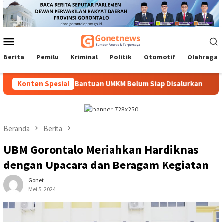
Loncat
ke
konten
Menu
Mobile
Berita
Pemilu
Kriminal
Politik
Otomotif
Olahraga
eremoni Jika Bantuan UMKM Belum Siap Disalurkan
Konten Spesial
Tak Sek
Beranda
Berita
UBM Gorontalo Meriahkan Hardiknas
dengan Upacara dan Beragam Kegiatan
Gonet
Mei 5, 2024