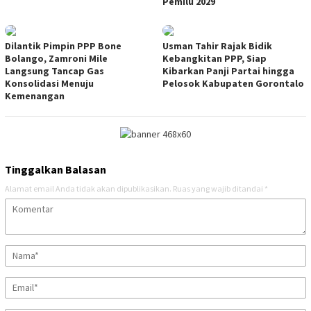
Pemilu 2029
Dilantik Pimpin PPP Bone
Usman Tahir Rajak Bidik
Bolango, Zamroni Mile
Kebangkitan PPP, Siap
Langsung Tancap Gas
Kibarkan Panji Partai hingga
Konsolidasi Menuju
Pelosok Kabupaten Gorontalo
Kemenangan
Tinggalkan Balasan
Alamat email Anda tidak akan dipublikasikan.
Ruas yang wajib ditandai
*