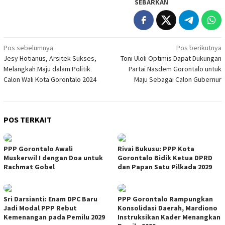
SEBARKAN
Navigasi
Pos sebelumnya
Pos berikutnya
Jesy Hotianus, Arsitek Sukses,
Toni Uloli Optimis Dapat Dukungan
pos
Melangkah Maju dalam Politik
Partai Nasdem Gorontalo untuk
Calon Wali Kota Gorontalo 2024
Maju Sebagai Calon Gubernur
POS TERKAIT
PPP Gorontalo Awali
Rivai Bukusu: PPP Kota
Muskerwil I dengan Doa untuk
Gorontalo Bidik Ketua DPRD
Rachmat Gobel
dan Papan Satu Pilkada 2029
Sri Darsianti: Enam DPC Baru
PPP Gorontalo Rampungkan
Jadi Modal PPP Rebut
Konsolidasi Daerah, Mardiono
Kemenangan pada Pemilu 2029
Instruksikan Kader Menangkan