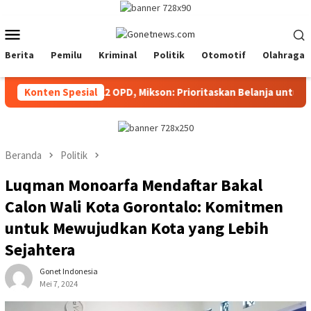
Loncat
ke
Menu
konten
Mobile
Berita
Pemilu
Kriminal
Politik
Otomotif
Olahraga
wal Anggaran 22 OPD, Mikson: Prioritaskan Belanja untuk Rakyat
Konten Spesial
Beranda
Politik
Luqman Monoarfa Mendaftar Bakal
Calon Wali Kota Gorontalo: Komitmen
untuk Mewujudkan Kota yang Lebih
Sejahtera
Gonet Indonesia
Mei 7, 2024