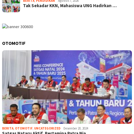
BERITA
,
PENDIDIKAN
Agustus 7, 2026
Tak Sekadar KKN, Mahasiswa UNG Hadirkan …
OTOMOTIF
BERITA
,
OTOMOTIF
,
UNCATEGORIZED
Desember 20, 2024
Satgas Nataru Aktif, Pertamina Patra Nia…