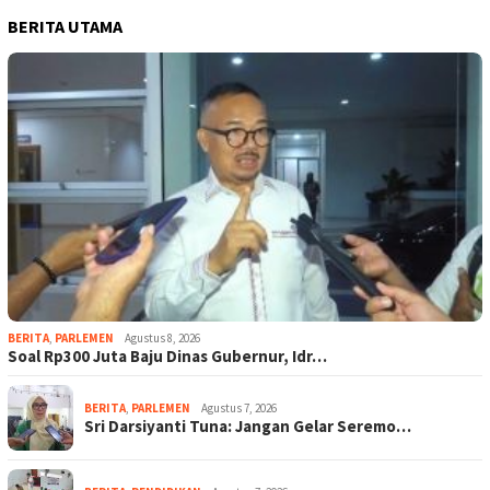
BERITA UTAMA
BERITA
,
PARLEMEN
Agustus 8, 2026
Soal Rp300 Juta Baju Dinas Gubernur, Idr…
BERITA
,
PARLEMEN
Agustus 7, 2026
Sri Darsiyanti Tuna: Jangan Gelar Seremo…