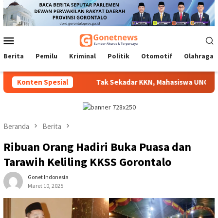
Loncat
ke
konten
Menu
Mobile
Berita
Pemilu
Kriminal
Politik
Otomotif
Olahraga
Disalurkan
Konten Spesial
Tak Sekadar KKN, Mahasiswa UNG Hadirkan Ino
Beranda
Berita
Ribuan Orang Hadiri Buka Puasa dan
Tarawih Keliling KKSS Gorontalo
Gonet Indonesia
Maret 10, 2025