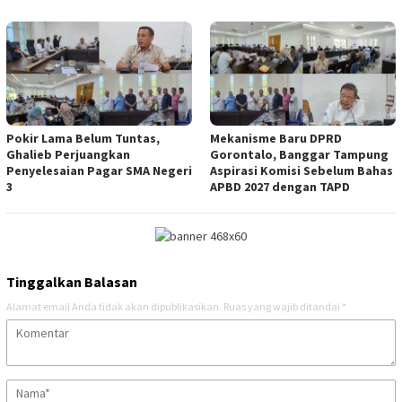
Pokir Lama Belum Tuntas,
Mekanisme Baru DPRD
Ghalieb Perjuangkan
Gorontalo, Banggar Tampung
Penyelesaian Pagar SMA Negeri
Aspirasi Komisi Sebelum Bahas
3
APBD 2027 dengan TAPD
Tinggalkan Balasan
Alamat email Anda tidak akan dipublikasikan.
Ruas yang wajib ditandai
*