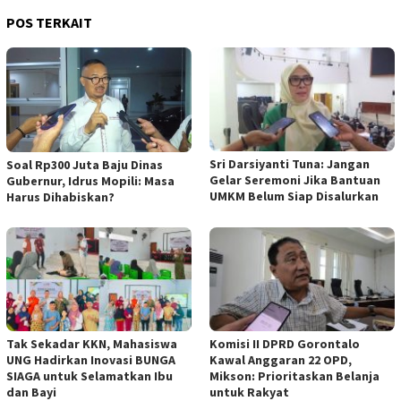
POS TERKAIT
Sri Darsiyanti Tuna: Jangan
Soal Rp300 Juta Baju Dinas
Gelar Seremoni Jika Bantuan
Gubernur, Idrus Mopili: Masa
UMKM Belum Siap Disalurkan
Harus Dihabiskan?
Tak Sekadar KKN, Mahasiswa
Komisi II DPRD Gorontalo
UNG Hadirkan Inovasi BUNGA
Kawal Anggaran 22 OPD,
SIAGA untuk Selamatkan Ibu
Mikson: Prioritaskan Belanja
dan Bayi
untuk Rakyat