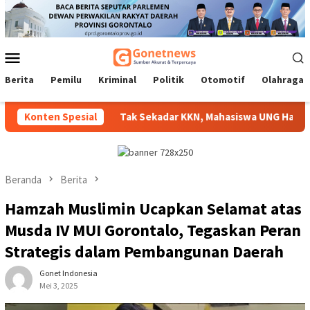
Loncat
ke
konten
Menu
Mobile
Berita
Pemilu
Kriminal
Politik
Otomotif
Olahraga
alurkan
Konten Spesial
Tak Sekadar KKN, Mahasiswa UNG Hadirkan Inovas
Beranda
Berita
Hamzah Muslimin Ucapkan Selamat atas
Musda IV MUI Gorontalo, Tegaskan Peran
Strategis dalam Pembangunan Daerah
Gonet Indonesia
Mei 3, 2025