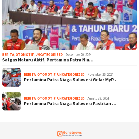
BERITA
,
OTOMOTIF
,
UNCATEGORIZED
Desember 20, 2024
Satgas Nataru Aktif, Pertamina Patra Nia…
BERITA
,
OTOMOTIF
,
UNCATEGORIZED
November 26, 2024
Pertamina Patra Niaga Sulawesi Gelar MyP…
BERITA
,
OTOMOTIF
,
UNCATEGORIZED
Agustus 9, 2024
Pertamina Patra Niaga Sulawesi Pastikan …