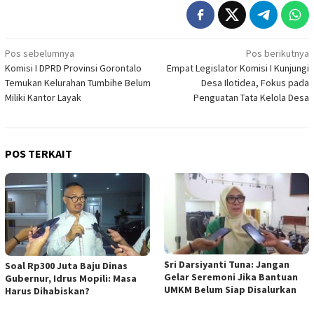
Navigasi
Pos sebelumnya
Pos berikutnya
Komisi I DPRD Provinsi Gorontalo
Empat Legislator Komisi I Kunjungi
pos
Temukan Kelurahan Tumbihe Belum
Desa Ilotidea, Fokus pada
Miliki Kantor Layak
Penguatan Tata Kelola Desa
POS TERKAIT
Sri Darsiyanti Tuna: Jangan
Soal Rp300 Juta Baju Dinas
Gelar Seremoni Jika Bantuan
Gubernur, Idrus Mopili: Masa
UMKM Belum Siap Disalurkan
Harus Dihabiskan?