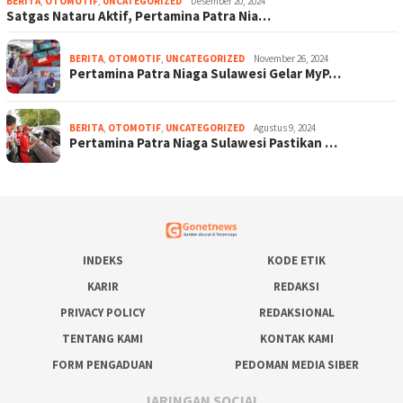
BERITA
,
OTOMOTIF
,
UNCATEGORIZED
Desember 20, 2024
Satgas Nataru Aktif, Pertamina Patra Nia…
BERITA
,
OTOMOTIF
,
UNCATEGORIZED
November 26, 2024
Pertamina Patra Niaga Sulawesi Gelar MyP…
BERITA
,
OTOMOTIF
,
UNCATEGORIZED
Agustus 9, 2024
Pertamina Patra Niaga Sulawesi Pastikan …
INDEKS
KODE ETIK
KARIR
REDAKSI
PRIVACY POLICY
REDAKSIONAL
TENTANG KAMI
KONTAK KAMI
FORM PENGADUAN
PEDOMAN MEDIA SIBER
JARINGAN SOCIAL