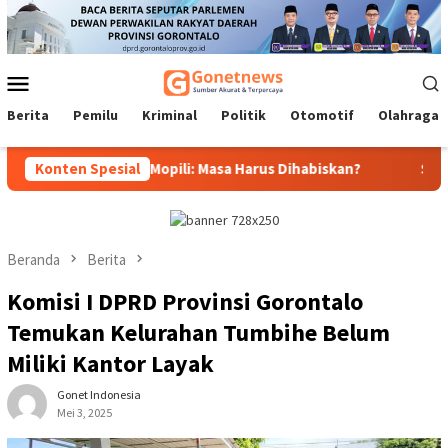
Loncat
ke
konten
Menu
Mobile
Berita
Pemilu
Kriminal
Politik
Otomotif
Olahraga
ernur, Idrus Mopili: Masa Harus Dihabiskan?
Konten Spesial
Sri Darsiyan
Beranda
Berita
Komisi I DPRD Provinsi Gorontalo
Temukan Kelurahan Tumbihe Belum
Miliki Kantor Layak
Gonet Indonesia
Mei 3, 2025