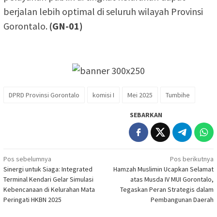
berjalan lebih optimal di seluruh wilayah Provinsi
Gorontalo.
(GN-01)
DPRD Provinsi Gorontalo
komisi I
Mei 2025
Tumbihe
SEBARKAN
Navigasi
Pos sebelumnya
Pos berikutnya
Sinergi untuk Siaga: Integrated
Hamzah Muslimin Ucapkan Selamat
pos
Terminal Kendari Gelar Simulasi
atas Musda IV MUI Gorontalo,
Kebencanaan di Kelurahan Mata
Tegaskan Peran Strategis dalam
Peringati HKBN 2025
Pembangunan Daerah