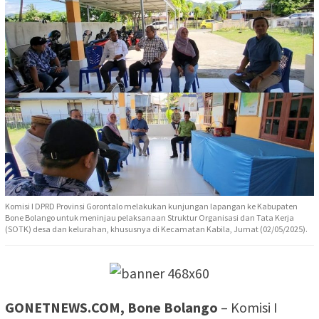
Komisi I DPRD Provinsi Gorontalo melakukan kunjungan lapangan ke Kabupaten
Bone Bolango untuk meninjau pelaksanaan Struktur Organisasi dan Tata Kerja
(SOTK) desa dan kelurahan, khususnya di Kecamatan Kabila, Jumat (02/05/2025).
GONETNEWS.COM, Bone Bolango
– Komisi I