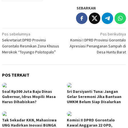
SEBARKAN
Navigasi
Pos sebelumnya
Pos berikutnya
Sekretariat DPRD Provinsi
Komisi I DPRD Provinsi Gorontalo
pos
Gorontalo Resmikan Zona Khusus
Apresiasi Penanganan Sampah di
Merokok “Toyungo Polotopalo”
Desa Huntu Barat
POS TERKAIT
Soal Rp300 Juta Baju Dinas
Sri Darsiyanti Tuna: Jangan
Gubernur, Idrus Mopili: Masa
Gelar Seremoni Jika Bantuan
Harus Dihabiskan?
UMKM Belum Siap Disalurkan
Tak Sekadar KKN, Mahasiswa
Komisi II DPRD Gorontalo
UNG Hadirkan Inovasi BUNGA
Kawal Anggaran 22 OPD,