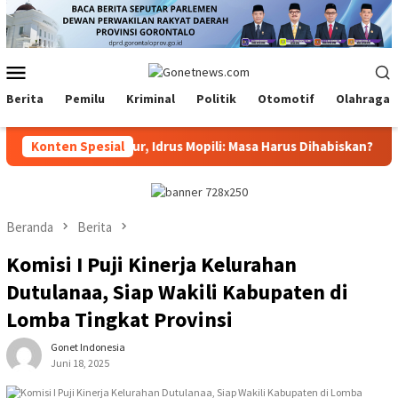
Loncat
ke
konten
Menu
Mobile
Berita
Pemilu
Kriminal
Politik
Otomotif
Olahraga
ju Dinas Gubernur, Idrus Mopili: Masa Harus Dihabiskan?
Konten Spesial
Beranda
Berita
Komisi I Puji Kinerja Kelurahan
Dutulanaa, Siap Wakili Kabupaten di
Lomba Tingkat Provinsi
Gonet Indonesia
Juni 18, 2025