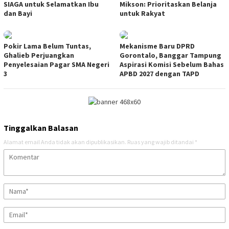
SIAGA untuk Selamatkan Ibu
Mikson: Prioritaskan Belanja
dan Bayi
untuk Rakyat
Pokir Lama Belum Tuntas,
Mekanisme Baru DPRD
Ghalieb Perjuangkan
Gorontalo, Banggar Tampung
Penyelesaian Pagar SMA Negeri
Aspirasi Komisi Sebelum Bahas
3
APBD 2027 dengan TAPD
Tinggalkan Balasan
Alamat email Anda tidak akan dipublikasikan.
Ruas yang wajib ditandai
*