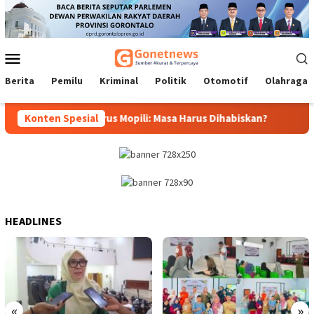
Loncat
ke
konten
Menu
Mobile
Berita
Pemilu
Kriminal
Politik
Otomotif
Olahraga
as Gubernur, Idrus Mopili: Masa Harus Dihabiskan?
Konten Spesial
Sri Da
HEADLINES
«
»