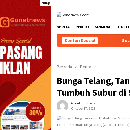
Loncat
tutup
ke
konten
BERITA
PEMILU
KRIMINAL
POLIT
Konten Spesial
Soal Rp300 Juta
Beranda
Berita
Bunga Telang, Ta
Tumbuh Subur di 
Gonet Indonesia
Oktober 17, 2025
Tanaman herbal bunga telang (Clitoria ternatea)