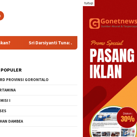
tutup
n
Sri Darsiyanti Tuna: Jangan Gelar Seremoni Jika Bantuan UMKM
 POPULER
RD PROVINSI GORONTALO
RTAMINA
MISI I
SES
HAN DAMBEA