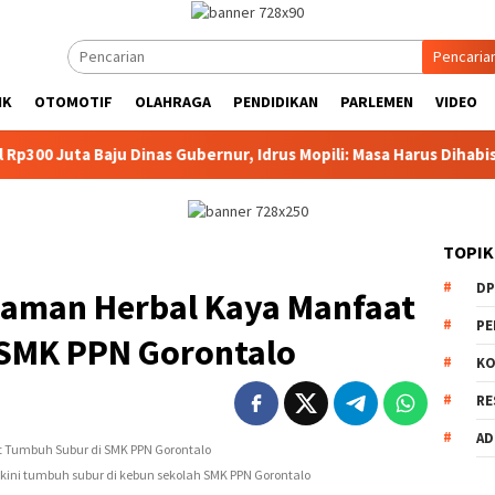
Pencaria
IK
OTOMOTIF
OLAHRAGA
PENDIDIKAN
PARLEMEN
VIDEO
 Baju Dinas Gubernur, Idrus Mopili: Masa Harus Dihabiskan?
TOPIK
DP
naman Herbal Kaya Manfaat
PE
SMK PPN Gorontalo
KO
RE
AD
 kini tumbuh subur di kebun sekolah SMK PPN Gorontalo