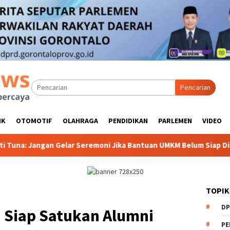
Pencarian
IK
OTOMOTIF
OLAHRAGA
PENDIDIKAN
PARLEMEN
VIDEO
lar Seremoni Jika Bantuan UMKM Belum Siap Disalurkan
Ta
TOPIK
DP
a Siap Satukan Alumni
PE