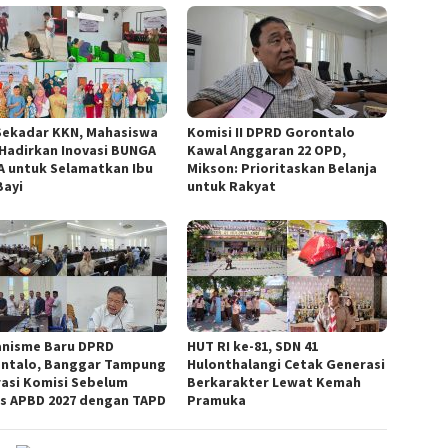
Sekadar KKN, Mahasiswa
Komisi II DPRD Gorontalo
Hadirkan Inovasi BUNGA
Kawal Anggaran 22 OPD,
A untuk Selamatkan Ibu
Mikson: Prioritaskan Belanja
Bayi
untuk Rakyat
nisme Baru DPRD
HUT RI ke-81, SDN 41
ntalo, Banggar Tampung
Hulonthalangi Cetak Generasi
rasi Komisi Sebelum
Berkarakter Lewat Kemah
s APBD 2027 dengan TAPD
Pramuka