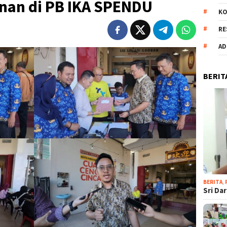
nan di PB IKA SPENDU
KO
RE
AD
BERIT
BERITA
,
Sri Da