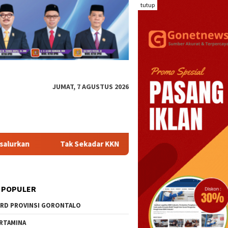
tutup
JUMAT, 7 AGUSTUS 2026
k Sekadar KKN, Mahasiswa UNG Hadirkan Inovasi BUNGA SIAGA un
 POPULER
RD PROVINSI GORONTALO
RTAMINA