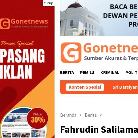
Loncat
tutup
ke
konten
BERITA
PEMILU
KRIMINAL
POLIT
Konten Spesial
Sri Darsiyanti Tuna: Jangan Ge
Beranda
Berita
Fahrudin Salilam