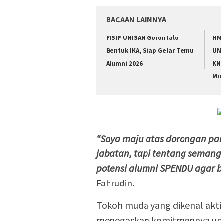
BACAAN LAINNYA
FISIP UNISAN Gorontalo
HM
Bentuk IKA, Siap Gelar Temu
UN
Alumni 2026
KN
Mi
“Saya maju atas dorongan par
jabatan, tapi tentang sema
potensi alumni SPENDU agar b
Fahrudin.
Tokoh muda yang dikenal akti
menegaskan komitmennya unt