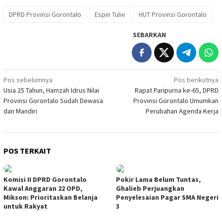
DPRD Provinsi Gorontalo
Espin Tulie
HUT Provinsi Gorontalo
SEBARKAN
Navigasi
Pos sebelumnya
Pos berikutnya
Usia 25 Tahun, Hamzah Idrus Nilai
Rapat Paripurna ke-65, DPRD
pos
Provinsi Gorontalo Sudah Dewasa
Provinsi Gorontalo Umumkan
dan Mandiri
Perubahan Agenda Kerja
POS TERKAIT
Komisi II DPRD Gorontalo
Pokir Lama Belum Tuntas,
Kawal Anggaran 22 OPD,
Ghalieb Perjuangkan
Mikson: Prioritaskan Belanja
Penyelesaian Pagar SMA Negeri
untuk Rakyat
3