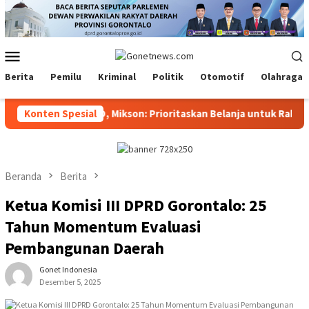
Loncat
ke
konten
Menu
Mobile
Berita
Pemilu
Kriminal
Politik
Otomotif
Olahraga
ggaran 22 OPD, Mikson: Prioritaskan Belanja untuk Rakyat
Konten Spesial
Beranda
Berita
Ketua Komisi III DPRD Gorontalo: 25
Tahun Momentum Evaluasi
Pembangunan Daerah
Gonet Indonesia
Desember 5, 2025