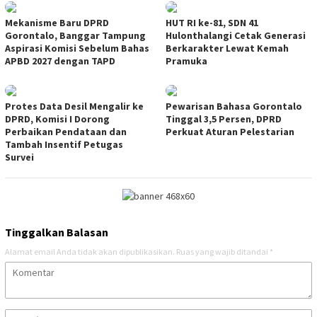
Mekanisme Baru DPRD
HUT RI ke-81, SDN 41
Gorontalo, Banggar Tampung
Hulonthalangi Cetak Generasi
Aspirasi Komisi Sebelum Bahas
Berkarakter Lewat Kemah
APBD 2027 dengan TAPD
Pramuka
Protes Data Desil Mengalir ke
Pewarisan Bahasa Gorontalo
DPRD, Komisi I Dorong
Tinggal 3,5 Persen, DPRD
Perbaikan Pendataan dan
Perkuat Aturan Pelestarian
Tambah Insentif Petugas
Survei
Tinggalkan Balasan
Alamat email Anda tidak akan dipublikasikan.
Ruas yang wajib ditandai
*