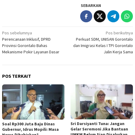
SEBARKAN
Navigasi
Pos sebelumnya
Pos berikutnya
Perencanaan Inklusif, DPRD
Perkuat SDM, UNISAN Gorontalo
pos
Provinsi Gorontalo Bahas
dan Imigrasi Kelas I TPI Gorontalo
Mekanisme Pokir Layanan Dasar
Jalin Kerja Sama
POS TERKAIT
Sri Darsiyanti Tuna: Jangan
Soal Rp300 Juta Baju Dinas
Gelar Seremoni Jika Bantuan
Gubernur, Idrus Mopili: Masa
UMKM Belum Siap Disalurkan
Harus Dihabiskan?