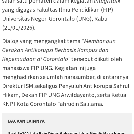
salah satu pemateri dalam kegiatan
Integritalk
yang digagas Fakultas Ilmu Pendidikan (FIP)
Universitas Negeri Gorontalo (UNG), Rabu
(21/01/2026).
Dialog yang mengangkat tema
“Membangun
Gerakan Antikorupsi Berbasis Kampus dan
Kepemudaan di Gorontalo”
tersebut diikuti oleh
mahasiswa FIP UNG. Kegiatan ini juga
menghadirkan sejumlah narasumber, di antaranya
Direktur ISM sekaligus Penyuluh Antikorupsi Sahrul
Hikam, Dekan FIP UNG Arwildayanto, serta Ketua
KNPI Kota Gorontalo Fahrudin Salilama.
BACAAN LAINNYA
Soal Rp300 Juta Baju Dinas Gubernur, Idrus Mopili: Masa Harus