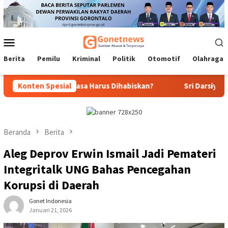
Loncat
ke
konten
Menu
Mobile
Berita
Pemilu
Kriminal
Politik
Otomotif
Olahraga
us Mopili: Masa Harus Dihabiskan?
Konten Spesial
Sri Darsiyanti Tuna: J
Beranda
Berita
Aleg Deprov Erwin Ismail Jadi Pemateri
Integritalk UNG Bahas Pencegahan
Korupsi di Daerah
Gonet Indonesia
Januari 21, 2026