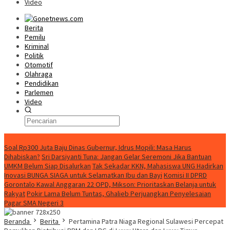
Video
Berita
Pemilu
Kriminal
Politik
Otomotif
Olahraga
Pendidikan
Parlemen
Video
Konten Spesial
Soal Rp300 Juta Baju Dinas Gubernur, Idrus Mopili: Masa Harus
Dihabiskan?
Sri Darsiyanti Tuna: Jangan Gelar Seremoni Jika Bantuan
UMKM Belum Siap Disalurkan
Tak Sekadar KKN, Mahasiswa UNG Hadirkan
Inovasi BUNGA SIAGA untuk Selamatkan Ibu dan Bayi
Komisi II DPRD
Gorontalo Kawal Anggaran 22 OPD, Mikson: Prioritaskan Belanja untuk
Rakyat
Pokir Lama Belum Tuntas, Ghalieb Perjuangkan Penyelesaian
Pagar SMA Negeri 3
Beranda
Berita
Pertamina Patra Niaga Regional Sulawesi Percepat