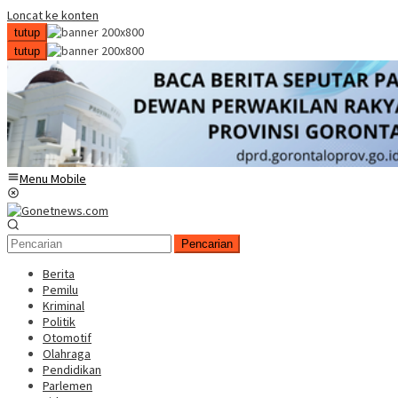
Loncat ke konten
tutup
tutup
Menu Mobile
Pencarian
Berita
Pemilu
Kriminal
Politik
Otomotif
Olahraga
Pendidikan
Parlemen