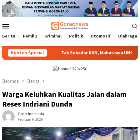
Loncat
ke
konten
Menu
Mobile
Berita
Pemilu
Kriminal
Politik
Otomotif
Olahraga
Disalurkan
Konten Spesial
Tak Sekadar KKN, Mahasiswa UNG Hadirkan Ino
Beranda
Berita
Warga Keluhkan Kualitas Jalan dalam
Reses Indriani Dunda
Gonet Indonesia
Februari 6, 2026