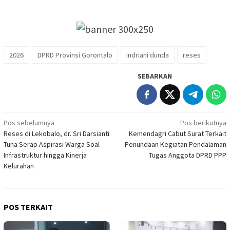
2026
DPRD Provinsi Gorontalo
indriani dunda
reses
SEBARKAN
Navigasi
Pos sebelumnya
Pos berikutnya
Reses di Lekobalo, dr. Sri Darsianti
Kemendagri Cabut Surat Terkait
pos
Tuna Serap Aspirasi Warga Soal
Penundaan Kegiatan Pendalaman
Infrastruktur hingga Kinerja
Tugas Anggota DPRD PPP
Kelurahan
POS TERKAIT