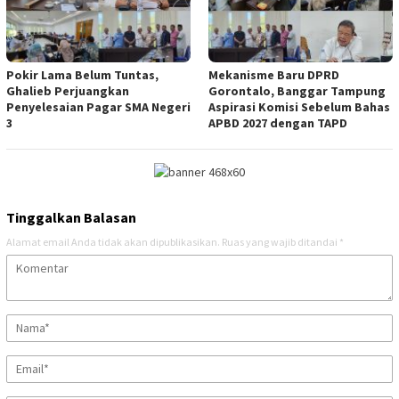
Pokir Lama Belum Tuntas,
Mekanisme Baru DPRD
Ghalieb Perjuangkan
Gorontalo, Banggar Tampung
Penyelesaian Pagar SMA Negeri
Aspirasi Komisi Sebelum Bahas
3
APBD 2027 dengan TAPD
Tinggalkan Balasan
Alamat email Anda tidak akan dipublikasikan.
Ruas yang wajib ditandai
*