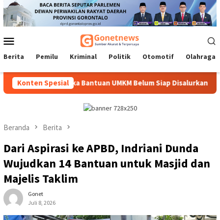
Loncat
ke
konten
Menu
Mobile
Berita
Pemilu
Kriminal
Politik
Otomotif
Olahraga
Seremoni Jika Bantuan UMKM Belum Siap Disalurkan
Konten Spesial
Tak Se
Beranda
Berita
Dari Aspirasi ke APBD, Indriani Dunda
Wujudkan 14 Bantuan untuk Masjid dan
Majelis Taklim
Gonet
Juli 8, 2026