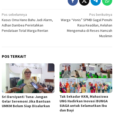
Navigasi
Pos sebelumnya
Pos berikutnya
Kasus Oma Hano Bahu Jadi Alarm,
Warga “Vonis” SPMB Gagal Penuhi
pos
Adhan Dambea Perintahkan
Rasa Keadilan, Keluhan
Pendataan Total Warga Rentan
Mengemuka di Reses Hamzah
Muslimin
POS TERKAIT
Tak Sekadar KKN, Mahasiswa
Sri Darsiyanti Tuna: Jangan
UNG Hadirkan Inovasi BUNGA
Gelar Seremoni Jika Bantuan
SIAGA untuk Selamatkan Ibu
UMKM Belum Siap Disalurkan
dan Bayi