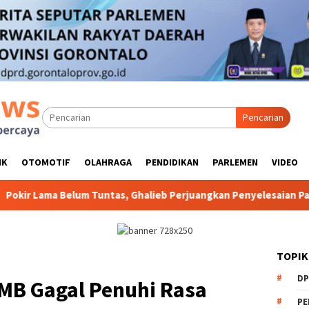
Pencarian
IK
OTOMOTIF
OLAHRAGA
PENDIDIKAN
PARLEMEN
VIDEO
ntas, Ghalieb Perjuangkan Penyelesaian Pagar SMA Negeri 3
TOPIK
DP
MB Gagal Penuhi Rasa
PE