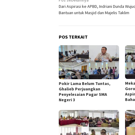
Navigasi
Pos sebelumnya
Dari Aspirasi ke APBD, Indriani Dunda Wuju
pos
Bantuan untuk Masjid dan Majelis Taklim
POS TERKAIT
Meka
Pokir Lama Belum Tuntas,
Goro
Ghalieb Perjuangkan
Aspi
Penyelesaian Pagar SMA
Baha
Negeri 3