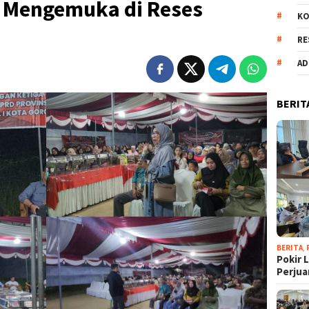
n Mengemuka di Reses
KO
RE
AD
BERIT
BERITA
,
Pokir 
Perju