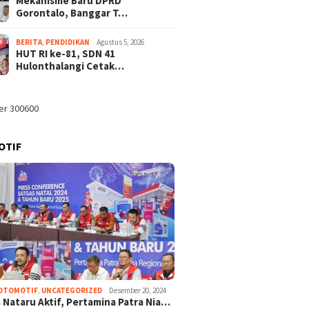
Mekanisme Baru DPRD
Gorontalo, Banggar T…
BERITA
,
PENDIDIKAN
Agustus 5, 2026
HUT RI ke-81, SDN 41
Hulonthalangi Cetak…
OTIF
OTOMOTIF
,
UNCATEGORIZED
Desember 20, 2024
 Nataru Aktif, Pertamina Patra Nia…