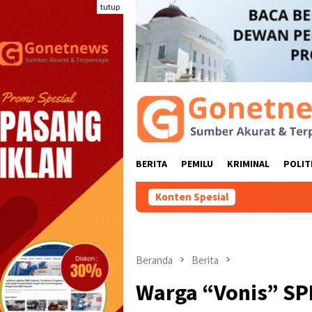
Loncat
tutup
ke
konten
BERITA
PEMILU
KRIMINAL
POLIT
Konten Spesial
Pokir Lama Belum Tu
Beranda
Berita
Warga “Vonis” SP