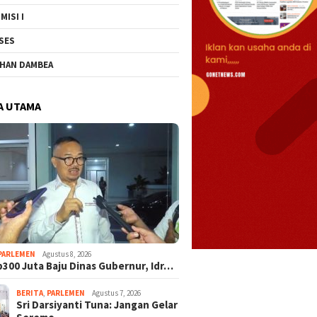
MISI I
SES
HAN DAMBEA
Lama Belum Tuntas,
Sri Dars
Soal Rp300 Juta Baju Dinas
A UTAMA
b Perjuangkan
Gelar S
Gubernur, Idrus Mopili: Masa
esaian Pagar SMA
UMKM Be
Harus Dihabiskan?
 3
PARLEMEN
Agustus 8, 2026
p300 Juta Baju Dinas Gubernur, Idr…
BERITA
,
PARLEMEN
Agustus 7, 2026
Sri Darsiyanti Tuna: Jangan Gelar