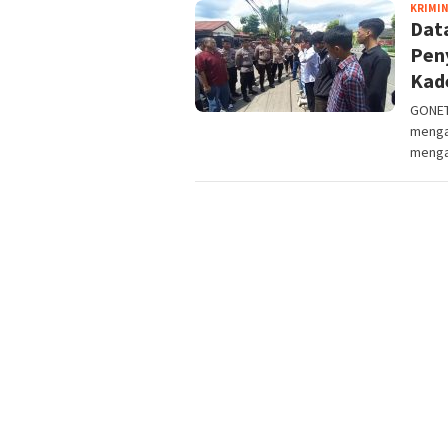
KRIMI
Dat
Pen
Kad
GONET
menga
menga