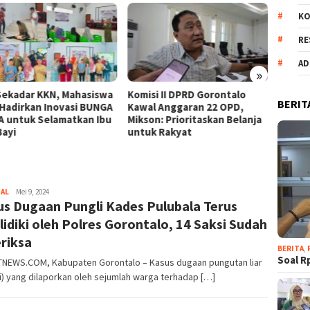
KO
RE
AD
»
Sekadar KKN, Mahasiswa
Komisi II DPRD Gorontalo
Pokir 
BERIT
Hadirkan Inovasi BUNGA
Kawal Anggaran 22 OPD,
Ghalie
A untuk Selamatkan Ibu
Mikson: Prioritaskan Belanja
Penyel
Bayi
untuk Rakyat
Negeri
NAL
gonet
Mei 9, 2024
us Dugaan Pungli Kades Pulubala Terus
indonesia
lidiki oleh Polres Gorontalo, 14 Saksi Sudah
riksa
BERITA
,
Soal R
NEWS.COM, Kabupaten Gorontalo – Kasus dugaan pungutan liar
i) yang dilaporkan oleh sejumlah warga terhadap […]