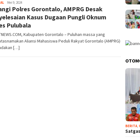
NAL
gonet
Mei 9, 2024
angi Polres Gorontalo, AMPRG Desak
indonesia
yelesaian Kasus Dugaan Pungli Oknum
es Pulubala
NEWS.COM, Kabupaten Gorontalo – Puluhan massa yang
tasnamakan Aliansi Mahasiswa Peduli Rakyat Gorontalo (AMPRG)
dakan […]
OTOM
BERITA
,
Satgas