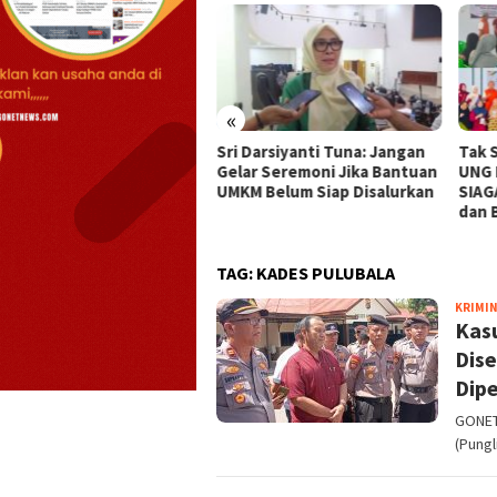
«
Sri Darsiyanti Tuna: Jangan
Tak 
l Rp300 Juta Baju Dinas
Gelar Seremoni Jika Bantuan
UNG 
ernur, Idrus Mopili: Masa
UMKM Belum Siap Disalurkan
SIAG
us Dihabiskan?
dan 
TAG:
KADES PULUBALA
KRIMI
Kas
Dise
Dipe
GONET
(Pungl