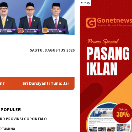
tutup
SABTU, 8 AGUSTUS 2026
Sri Darsiyanti Tuna: Jangan Gelar Seremoni Jika Bantuan UMKM 
 POPULER
RD PROVINSI GORONTALO
RTAMINA