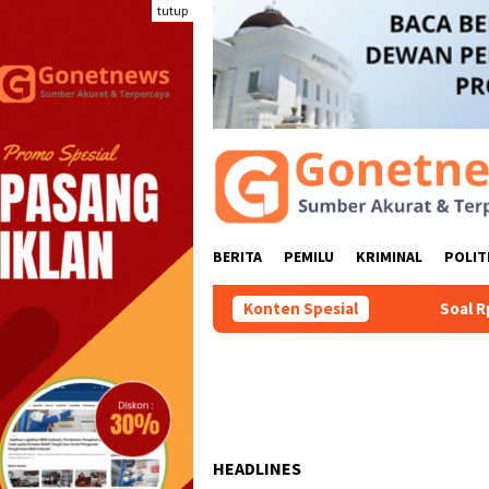
Loncat
tutup
ke
konten
BERITA
PEMILU
KRIMINAL
POLIT
Konten Spesial
Soal Rp300 Juta 
HEADLINES