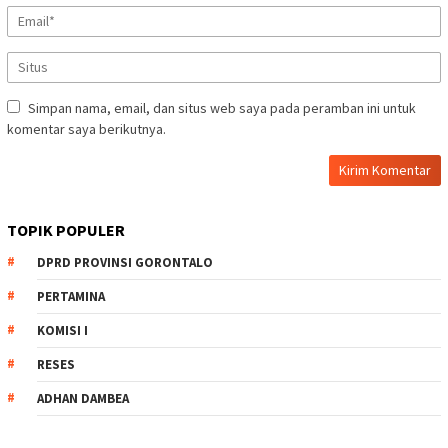
Simpan nama, email, dan situs web saya pada peramban ini untuk
komentar saya berikutnya.
TOPIK POPULER
DPRD PROVINSI GORONTALO
PERTAMINA
KOMISI I
RESES
ADHAN DAMBEA