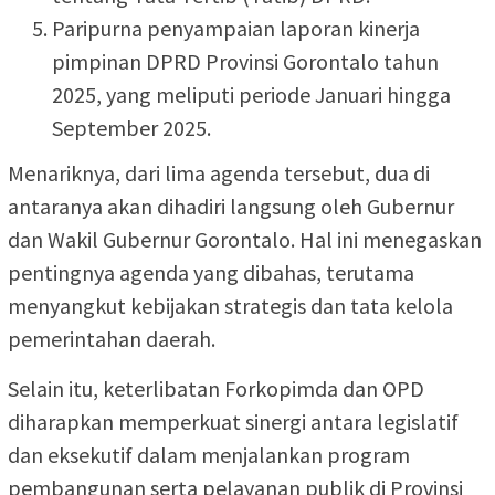
Paripurna penyampaian laporan kinerja
pimpinan DPRD Provinsi Gorontalo tahun
2025, yang meliputi periode Januari hingga
September 2025.
Menariknya, dari lima agenda tersebut, dua di
antaranya akan dihadiri langsung oleh Gubernur
dan Wakil Gubernur Gorontalo. Hal ini menegaskan
pentingnya agenda yang dibahas, terutama
menyangkut kebijakan strategis dan tata kelola
pemerintahan daerah.
Selain itu, keterlibatan Forkopimda dan OPD
diharapkan memperkuat sinergi antara legislatif
dan eksekutif dalam menjalankan program
pembangunan serta pelayanan publik di Provinsi