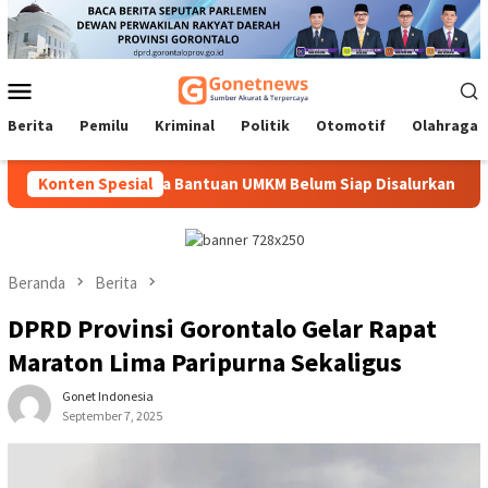
Loncat
ke
konten
Menu
Mobile
Berita
Pemilu
Kriminal
Politik
Otomotif
Olahraga
 Seremoni Jika Bantuan UMKM Belum Siap Disalurkan
Konten Spesial
Tak S
Beranda
Berita
DPRD Provinsi Gorontalo Gelar Rapat
Maraton Lima Paripurna Sekaligus
Gonet Indonesia
September 7, 2025