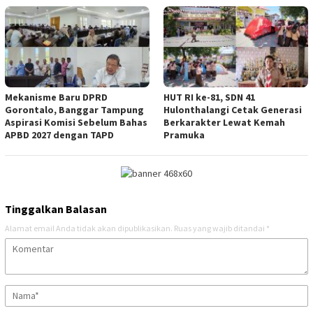
Mekanisme Baru DPRD
HUT RI ke-81, SDN 41
Gorontalo, Banggar Tampung
Hulonthalangi Cetak Generasi
Aspirasi Komisi Sebelum Bahas
Berkarakter Lewat Kemah
APBD 2027 dengan TAPD
Pramuka
Tinggalkan Balasan
Alamat email Anda tidak akan dipublikasikan.
Ruas yang wajib ditandai
*