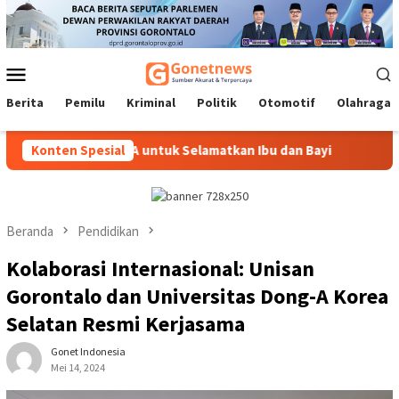
Loncat
ke
konten
Menu
Mobile
Berita
Pemilu
Kriminal
Politik
Otomotif
Olahraga
UNGA SIAGA untuk Selamatkan Ibu dan Bayi
Konten Spesial
Komisi II DPR
Beranda
Pendidikan
Kolaborasi Internasional: Unisan
Gorontalo dan Universitas Dong-A Korea
Selatan Resmi Kerjasama
Gonet Indonesia
Mei 14, 2024