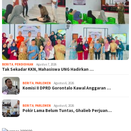
BERITA
,
PENDIDIKAN
Agustus 7, 2026
Tak Sekadar KKN, Mahasiswa UNG Hadirkan …
BERITA
,
PARLEMEN
Agustus 6, 2026
Komisi II DPRD Gorontalo Kawal Anggaran …
BERITA
,
PARLEMEN
Agustus 6, 2026
Pokir Lama Belum Tuntas, Ghalieb Perjuan…