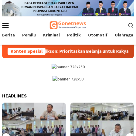
Loncat
ke
konten
Menu
Mobile
Berita
Pemilu
Kriminal
Politik
Otomotif
Olahraga
aran 22 OPD, Mikson: Prioritaskan Belanja untuk Rakyat
Konten Spesial
HEADLINES