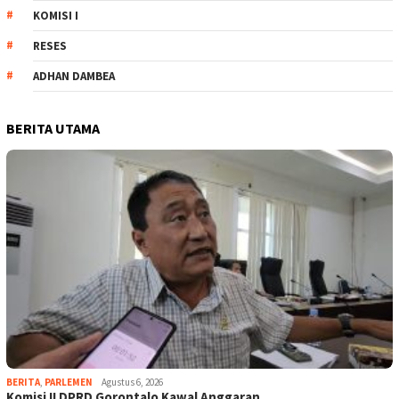
KOMISI I
RESES
ADHAN DAMBEA
BERITA UTAMA
BERITA
,
PARLEMEN
Agustus 6, 2026
Komisi II DPRD Gorontalo Kawal Anggaran …