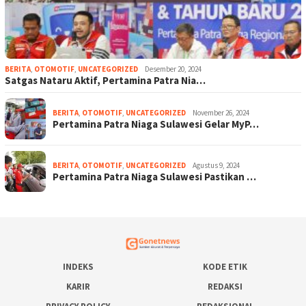
BERITA
,
OTOMOTIF
,
UNCATEGORIZED
Desember 20, 2024
Satgas Nataru Aktif, Pertamina Patra Nia…
BERITA
,
OTOMOTIF
,
UNCATEGORIZED
November 26, 2024
Pertamina Patra Niaga Sulawesi Gelar MyP…
BERITA
,
OTOMOTIF
,
UNCATEGORIZED
Agustus 9, 2024
Pertamina Patra Niaga Sulawesi Pastikan …
INDEKS
KODE ETIK
KARIR
REDAKSI