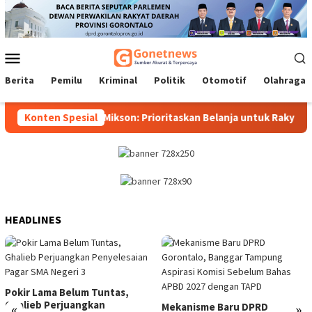
Loncat
ke
konten
Menu
Mobile
Berita
Pemilu
Kriminal
Politik
Otomotif
Olahraga
Anggaran 22 OPD, Mikson: Prioritaskan Belanja untuk Rakyat
Konten Spesial
HEADLINES
Pokir Lama Belum Tuntas,
Ghalieb Perjuangkan
«
»
Mekanisme Baru DPRD