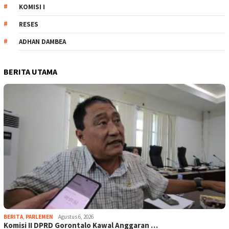
KOMISI I
RESES
ADHAN DAMBEA
BERITA UTAMA
BERITA
,
PARLEMEN
Agustus 6, 2026
Komisi II DPRD Gorontalo Kawal Anggaran …